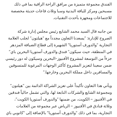
الفندق مجموعة متميزة من مرافق الراحة الراقية بما في ذلك
مسبحين ومركز للياقة البدنية وسبا وثلاث قاعات حديثة مخصصة
للاجتماعات ومجهزة بأحدث التقنيات.
من جانبه قال السيد محمد الشايع رئيس مجلس إدارة شركة
الصروح للإدارة: “يسعدنا التعاون مجدداً مع “هيلتون” لجلب العلامة
التجارية “والدورف أستوريا” الشهيرة إلى قطاع الضيافة المزدهر
في المنطقة، حيث سيكون” فندق والدورف أستوريا البحرين باي”
جزءاً من التوسعة لمشروع الأفنيوز-البحرين وسيكون له دور رئيسي
ضمن سعينا لتعزيز المشروع كأكثر الوجهات المرغوبة للمتسوقين
والمسافرين داخل مملكة البحرين وخارجها.”
ويأتي هذا التعاون تأكيداً على تعزيز الشراكة الدائمة بين “هيلتون”
ومجموعة الشايع والشركات التابعة لها، والتي تشمل حالياً فندقين
في الأفنيوز – الكويت، من ضمنها “والدورف أستوريا الكويت”،
وثلاثة فنادق في الأفنيوز – الرياض عبر مجموعة من العلامات
التجارية، بما في ذلك “والدورف أستوريا” بالإضافة إلى “كانوبي باي