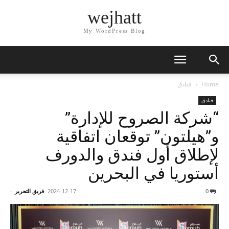
wejhatt
My WordPress Blog
Home
فنادق
فنادق
“شركة الصروح للإدارة”
و”هيلتون” توقعان اتفاقية
لإطلاق أول فندق والدورف
أستوريا في البحرين
0
2024-12-17
فريق التحرير
-