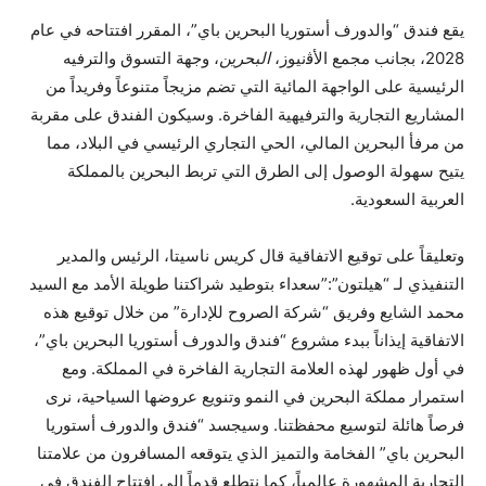
يقع فندق “والدورف أستوريا البحرين باي”، المقرر افتتاحه في عام
2028، بجانب مجمع الأﭬنيوز،
البحرين
، وجهة التسوق والترفيه
الرئيسية على الواجهة المائية التي تضم مزيجاً متنوعاً وفريداً من
المشاريع التجارية والترفيهية الفاخرة. وسيكون الفندق على مقربة
من مرفأ البحرين المالي، الحي التجاري الرئيسي في البلاد، مما
يتيح سهولة الوصول إلى الطرق التي تربط البحرين بالمملكة
العربية السعودية.
وتعليقاً على توقيع الاتفاقية قال كريس ناسيتا، الرئيس والمدير
التنفيذي لـ “هيلتون”:”سعداء بتوطيد شراكتنا طويلة الأمد مع السيد
محمد الشايع وفريق “شركة الصروح للإدارة” من خلال توقيع هذه
الاتفاقية إيذاناً ببدء مشروع “فندق والدورف أستوريا البحرين باي”،
في أول ظهور لهذه العلامة التجارية الفاخرة في المملكة. ومع
استمرار مملكة البحرين في النمو وتنويع عروضها السياحية، نرى
فرصاً هائلة لتوسيع محفظتنا. وسيجسد “فندق والدورف أستوريا
البحرين باي” الفخامة والتميز الذي يتوقعه المسافرون من علامتنا
التجارية المشهورة عالمياً، كما نتطلع قدماً إلى افتتاح الفندق في