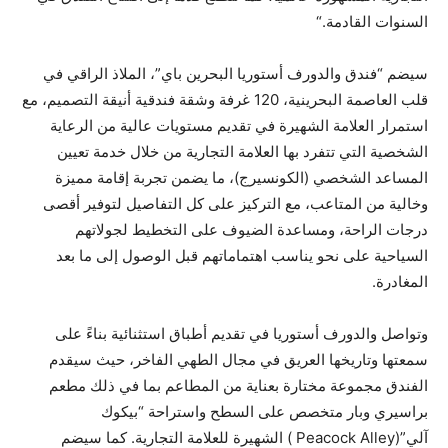
السنوات القادمة.“
سيضم “فندق والدورف أستوريا البحرين باي”، الملاذ الراقي في
قلب العاصمة البحرينية، 120 غرفة وشقة فندقية أنيقة التصميم، مع
استمرار العلامة الشهيرة في تقديم مستويات عالية من الرعاية
الشخصية التي تتفرد بها العلامة التجارية من خلال خدمة تعيين
المساعد الشخصي (الكونسيرج)، ما يضمن تجربة إقامة مميزة
وخالية من المتاعب، مع التركيز على كل التفاصيل لتوفير أقصى
درجات الراحة، ومساعدة الضيوف على التخطيط لجولاتهم
السياحية على نحو يناسب اهتماماتهم قبل الوصول إلى ما بعد
المغادرة.
وتواصل والدورف أستوريا في تقديم أطباق استثنائية بناءً على
سمعتها وتاريخها العريق في مجال الطهي الفاخر، حيث سيقدم
الفندق مجموعة مختارة بعناية من المطاعم بما في ذلك مطعم
براسيري وبار متخصص على السطح واستراحة “بيكوك
آلي”(Peacock Alley ) الشهيرة للعلامة التجارية. كما سيضم