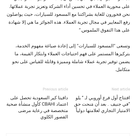
على محورية العملاء في تحسين أداء الشركة وتعزيز تجربة عملائها.
نحن فخورون للغاية بشراكتنا مع المسعود للسيارات، حيث يواصلون
رفع المعايير في مجال تجربة العملاء. هذه الجوائز ما هي إلا شهادة
على هذا التفوق الملموس.”
وتسعى “المسعود للسيارات” إلى إعادة صياغة مفهوم الخدمة،
بتركيزها المستمر على فهم احتياجات العملاء وابتكار القيمة، ما
يضمن توفير تجربة عملاء شاملة ومميزة وقابلة للقياس على نحو
متكامل.
Previous article
Next article
افتتاح أول فرع أوروبي لـ ” يلو
دافيتا كير السعودية تحصل على
“في جنيف .. بعد أن مَنحت حق
اعتماد CBAHI كأول منشأة صحية
الامتياز التجاري لعلامتها دولياً
متخصصة في رعاية مرضى
القصور الكلوي