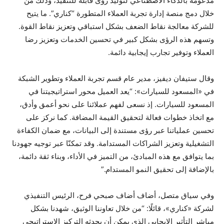
مدعومة بالذكاء الاصطناعي لتوليد رؤى قابلة للتنفيذ، وذلك من
خلال دمج منصة إدارة تجربة العملاء المتطورة “كناري”. ما يتيح
للشركة معالجة نقاط الضعف بشكل استباقي وتعزيز نقاط القوة.
وتسهم هذه الرؤى بشكل كبير في تحسين الخدمات وتعزيز رضا
العملاء وتوفير تجارب إيجابية دائمة.
وقال ستيفان ديفيز، مدير عام قسم تجربة العملاء وتطوير الشبكة
في «المسعود للسيارات»: “يعد العميل محور استراتيجيتنا في
المسعود للسيارات. إذ نسعى لفهم عملائنا على نحو أعمق وأدق،
مع اتخاذ خطوات فعالة لتحقيق القيمة المضافة. كما نركز على
تحسين عملياتنا عبر رؤى مستندة إلى البيانات، مع ضمان الكفاءة
التشغيلية وتعزيز الشراكات المستدامة. وقد تمكنّا عبر توجيه جهودنا
بما يتوافق مع هذه المبادئ، من التميز في الأداء، وبناء ثقة دائمة،
بالإضافة إلى تحقيق النمو المستدام.”
وفي سياق متصل، أضاف أضاف صبحي فرح، الرئيس التنفيذي
لشركة «كناري»، قائلًا: “من خلال تعاوننا الوثيق، شهدنا بشكل
مباشر التأثير الإيجابي الذي يمكن أن يحدثه التركيز الاستراتيجي