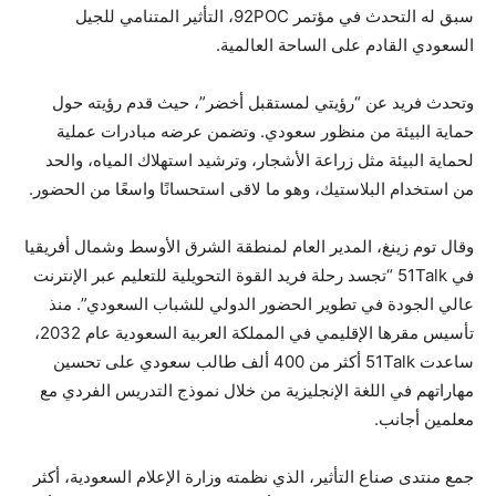
سبق له التحدث في مؤتمر 92POC، التأثير المتنامي للجيل
السعودي القادم على الساحة العالمية.
وتحدث فريد عن “رؤيتي لمستقبل أخضر”، حيث قدم رؤيته حول
حماية البيئة من منظور سعودي. وتضمن عرضه مبادرات عملية
لحماية البيئة مثل زراعة الأشجار، وترشيد استهلاك المياه، والحد
من استخدام البلاستيك، وهو ما لاقى استحسانًا واسعًا من الحضور.
وقال توم زينغ، المدير العام لمنطقة الشرق الأوسط وشمال أفريقيا
في 51Talk “تجسد رحلة فريد القوة التحويلية للتعليم عبر الإنترنت
عالي الجودة في تطوير الحضور الدولي للشباب السعودي”. منذ
تأسيس مقرها الإقليمي في المملكة العربية السعودية عام 2032،
ساعدت 51Talk أكثر من 400 ألف طالب سعودي على تحسين
مهاراتهم في اللغة الإنجليزية من خلال نموذج التدريس الفردي مع
معلمين أجانب.
جمع منتدى صناع التأثير، الذي نظمته وزارة الإعلام السعودية، أكثر