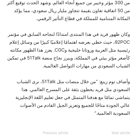
من 300 مؤثر وخبير من جميع أنحاء العالم. وشهد الحدث توقيع أكثر
من 50 اتفاقية تعاون بقيمة تتجاوز مليار ريال سعودي، مما يؤكد
المكانة المتنامية للمملكة في قطاع التأثير الرقمي.
وكان ظهور فريد في هذا المنتدى امتدادًا لنجاحه السابق في مؤتمر
92POC، حيث حظي بعرضه اهتمامًا إعلاميًا كبيرًا من وسائل إعلام
رئيسية مثل العربية وروتانا خليجية وCGC. يعزز هذا الظهور مكانته
كأصغر مؤثر بيئي في المملكة، ويبرز نجاح منصة 51Talk في تمكين
الشباب السعودي من مهارات التواصل العالمية.
وأضاف توم زينغ: “من خلال منصات مثل 51Talk، نرى الشباب
السعودي مثل فريد يخطون بثقة على المسرح العالمي. هذا
يتماشى تمامًا مع هدفنا المتمثل في جعل تعليم اللغة الإنجليزية
عالي الجودة متاحًا للجميع وتعزيز الجيل القادم من الأصوات
السعودية العالمية.”
Previous article
Next article