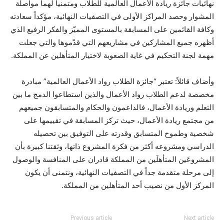
نهائيات جائزة ريادة الأعمال العالمية للطلاب ومتمنياً لهما مواصلة
المشوار وحصد المراكز الأولى في التصفيات النهائية، مؤكداً سعادته
وكافة القائمين على المسابقة بالمستوى المميّز والفكر الرفيع الذي
أظهره جميع المشاركين في مشاريعهم التي قدّموها والتي جعلت
مهمة لجنة التحكيم في غاية الصعوبة لاختيار المتأهلين عن المملكة.
وأضاف قائلاً: تعتبر “جائزة الطلاب رواد الأعمال العالمية” مبادرة
مخصصة لدعم الطلاب رواد الأعمال والذين استطاعوا الدمج ما بين
التعلم وريادة الأعمال، فالداعمون والحكام والمتسابقون جميعهم
من مجتمع ريادة الأعمال، حيث تركز المسابقة في تقييمها على
شخصية وطموح المتسابق وقدرته على التوفيق بين تحصيله
الدراسي ومشروعه أكثر من فكرة المشروع ذاتها، وثقتنا كبيرة بأن
المشروعَين المتأهلَين من المملكة قادران على المنافسة والوصول
إلى مرحلة متقدمة جداً في التصفيات النهائية، ونتمنى أن يكون
المركز الأول من نصيب أحد المتأهلين من المملكة.
Previous article
Next article