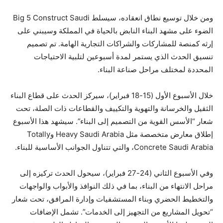
ومن خلال توسيع نطاق انعقاده، سيسلط Big 5 Construct Saudi
الضوء على مشهد البناء النابض بالحياة في المملكة وسيبني على
إرثه كمنصة للمشاركات والشراكات التجارية الهامة. تم تصميم
تنسيق الحدث الذي يستمر لمدة أسبوعين لتلبية الاحتياجات
المحددة لمختلف مراحل صناعة البناء.
خلال الأسبوع الأول (15-18 فبراير)، سيركز الحدث على قطاع البناء
الثقيل والخرسانة والتهوية والتكييف والقطاعات ذات الصلة، تحت
شعار “الأسس القوية من التصميم إلى البناء”. سيشهد هذا الأسبوع
إطلاق معارض متخصصة مثل Heavy Saudi Arabia وTotally
Concrete Saudi Arabia، والتي تتناول الجوانب الأساسية للبناء.
وفي الأسبوع الثاني (24-27 فبراير)، سيحول الحدث تركيزه إلى
مراحل الانتهاء من البناء، بما في ذلك النوافذ والأبواب والواجهات
والتخطيط الحضري وبناء المستشفيات وإدارة المرافق، تحت شعار
“تحويل المشاريع من التجهيز إلى الخدمات”. تشمل الإضافات