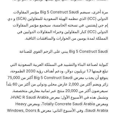
مرة أخرى، سيضم Big 5 Construct Saudi مؤتمر المقاولات
الدولي (ICC) الذي تنظمه الهيئة السعودية للمقاولين (SCA) و دي
إم جي إيفنتس. في نسخته الخامسة، سيجمع مؤتمر المقاولات
الدولي (ICC) كبار المقاولين وخبراء المقاولات الدوليين في
المملكة لمدة يومين من الحوارات والمناقشات الثاقبة.
Big 5 Construct Saudi يبني على الزخم القوي للصناعة
كبوابة لصناعة البناء والتشييد في المملكة العربية السعودية التي
تبلغ قيمتها 1.7 تريليون دولار، ودعم أهداف رؤية 2030 الطموحة،
يتوقع أن يجذب معرض Big 5 Construct Saudi أكثر من 75,000
زائر ويضم أكثر من 2,000 عارض محلي ودولي من أكثر من 60 بلداً
سيعرضون أكثر من 20,000 منتج عبر ثمانية معارض متخصصة.
وتشمل هذه في الأسبوع الأول: معرض HVAC R Saudi Arabia،
ومعرض Totally Concrete Saudi Arabia، ومعرض Heavy
Saudi Arabia، وفي الأسبوع الثاني: معرض Windows, Doors &