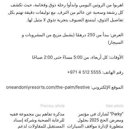
اهربوا من الروتين اليومي وابدأوا رحلة ذوق وفخامة، حيث تكشف
كل رشفة وسحبة عن عالم من الترف. مع توليفات دقيقة تهتم بكل
تفاصيل الذوق، ليتمتع الضيوف بتجربة تذوق لا مثيل لها.
العرض: يبدأ من 250 درهمًا (يشمل مزيج من المشروبات و
السيجار)
الأوقات: كل أربعاء، من 5:00 مساءً حتى 2:00 صباحًا
رقم الهاتف: ‎+971 4 512 5555
الموقع الإلكتروني: oneandonlyresorts.com/the-palm/festive
Previous article
Next article
“Parky” تُشارك في مؤتمر
مذكرة تفاهم بين مجموعة فقيه
ومعرض الحج 2025 بحلول
للرعاية الصحية وشركة إسناد
متطورة لإدارة مواقف السيارات
المستقبل للمقاولات لدعم