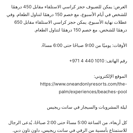
العرض: يمكن للضيوف حجز كراسي الاستلقاء مقابل 450 درهمًا
للشخص في أيام الأسبوع، مع خصم 150 درهمًا لتناول الطعام. وفي
عطلات نهاية الأسبوع، يمكن حجز كراسي الاستلقاء مقابل 650
درهمًا للشخص، مع خصم 150 درهمًا لتناول الطعام.
الأوقات: يوميًا من 9:00 صباحًا حتى 6:00 مساءً.
رقم الهاتف: ‎+971 4 440 1010
الموقع الإلكتروني:
https://www.oneandonlyresorts.com/the-
palm/experiences/beaches-pool
ليلة المشروبات والسيجار في سانت ريجيس
كل أربعاء، من الساعة 5:00 مساءً حتى 2:00 صباحًا، يُدعى الرجال
للاستمتاع بأمسية من الرقي في سانت ريجيس، داون تاون دبي.