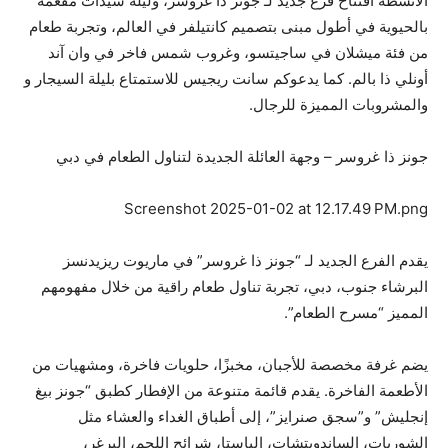
الأنشطة افتتاح فرع جديد لـ جونز ذا غروسر، وليلة سيدات مفعمة
بالحيوية في أطول مبنى بتصميم كانتيلفر في العالم، وتجربة طعام
من فئة ميشلان في ساجيتسو، وغروب شمس فاخر في وان آند
أونلي ذا بالم. كما يدعوكم سانت ريجيس للاستمتاع بليلة السيجار و
والمشروبات المميزة للرجال.
جونز ذا غروسر – وجهة العائلة الجديدة لتناول الطعام في دبي
Screenshot 2025-01-02 at 12.17.49 PM.png
يقدم الفرع الجديد لـ “جونز ذا غروسر” في ماريوت ريزيدنسز
البرشاء جنوب، دبي، تجربة تناول طعام راقية من خلال مفهومهم
المميز “مسرح الطعام”.
يضم غرفة مخصصة للأجبان، مخبزًا، حلويات فاخرة، ومشهيات من
الأطعمة الفاخرة. يقدم قائمة متنوعة من الإفطار كطبق “جونز بيغ
إنجليش” و”سجق صنرايز”، إلى أطباق الغداء والعشاء مثل
الشوربات، الساندويتشات، الباستا، شرائح اللحم، البرغر،