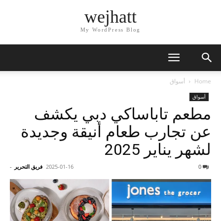
wejhatt
My WordPress Blog
Home
أسواق
أسواق
مطعم تاباساكي دبي يكشف
عن تجارب طعام أنيقة وجديدة
لشهر يناير 2025‎‎‎‎‎‎
0
2025-01-16
فريق التحرير
-