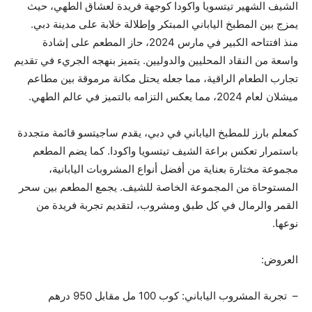
الشيف الشهير تيتسويا واكودا كوجهة فريدة لعشاق الطهي، حيث
يمزج بين المطبخ الياباني المبتكر وإطلالة خلابة على مدينة دبي.
منذ افتتاحه الكبير في مارس 2024، حاز المطعم على إشادة
واسعة من النقاد المحليين والدوليين. يتميز بنهجه الجريء في تقديم
تجارب الطعام الراقية، مما جعله يحتل مكانة مرموقة بين مطاعم
ميشلان لعام 2024، مما يعكس التزامه بالتميز في عالم الطهي.
كمعلم بارز للمطبخ الياباني في دبي، يقدم ساجيتسو قائمة متجددة
باستمرار تعكس براعة الشيف تيتسويا واكودا. كما يضم المطعم
مجموعة مختارة بعناية من أفضل أنواع المشروبات اليابانية،
المستوحاة من المجموعة الخاصة للشيف. يجمع المطعم بين سحر
القمر والرمال في كل طبق ومشروب، لتقديم تجربة فريدة من
نوعها.
العروض:
– تجربة المشروب الياباني: كوب 100 مل مقابل 950 درهم