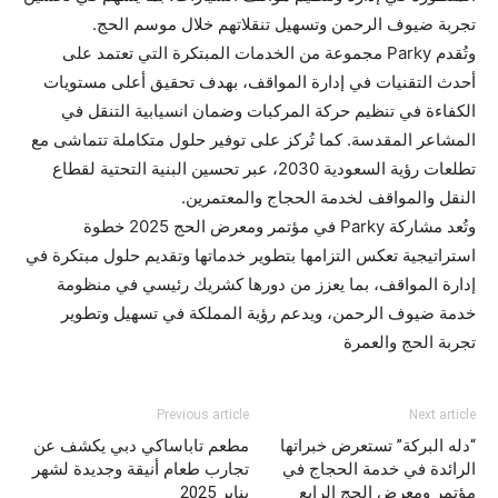
تجربة ضيوف الرحمن وتسهيل تنقلاتهم خلال موسم الحج.
وتُقدم Parky مجموعة من الخدمات المبتكرة التي تعتمد على
أحدث التقنيات في إدارة المواقف، بهدف تحقيق أعلى مستويات
الكفاءة في تنظيم حركة المركبات وضمان انسيابية التنقل في
المشاعر المقدسة. كما تُركز على توفير حلول متكاملة تتماشى مع
تطلعات رؤية السعودية 2030، عبر تحسين البنية التحتية لقطاع
النقل والمواقف لخدمة الحجاج والمعتمرين.
وتُعد مشاركة Parky في مؤتمر ومعرض الحج 2025 خطوة
استراتيجية تعكس التزامها بتطوير خدماتها وتقديم حلول مبتكرة في
إدارة المواقف، بما يعزز من دورها كشريك رئيسي في منظومة
خدمة ضيوف الرحمن، ويدعم رؤية المملكة في تسهيل وتطوير
تجربة الحج والعمرة
Previous article
Next article
“دله البركة” تستعرض خبراتها
مطعم تاباساكي دبي يكشف عن
الرائدة في خدمة الحجاج في
تجارب طعام أنيقة وجديدة لشهر
مؤتمر ومعرض الحج الرابع
يناير 2025‎‎‎‎‎‎