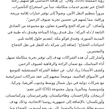
رؤية المملكة 2030. وقال: ”إن هدفنا الأساسي هو تسهيل رحلة
الحاج عبر تقديم خدمات متكاملة، تبدأ من استخراج التأشيرات،
مروراً بتنظيم النقل الآمن، وصولاً إلى توفير خيارات إقامة مريحة
وراقية، مما يُسهم في تحسين تجربة ضيوف الرحمن”.
وأضاف: “أن شركة الحج والعمرة تتعاون مع مجموعة من الفنادق
التابعة لـ’دله البركة’، مثل فندق روتانا المناخة وفندق دله طيبة في
المدينة المنورة، وفندق فوكو مكة، لتقديم حلول إقامة تلبي
احتياجات الحجاج”. إضافة إلى شركة دله للنقل في نقل الحجاج
والمعتمرين.
وأشار إلى أن هذه الشراكات تهدف إلى توفير تجربة متكاملة تسهل
أداء المناسك، مع ضمان الراحة والرفاهية لضيوف الرحمن.
وكشف الأستاذ/ زياد لبان، عن خطط الشركة المستقبلية للتوسع
في الأسواق العالمية، موضحاً سعيهم إلى عقد شراكات استراتيجية
مع شركات دولية في دول شمال ووسط وجنوب أفريقيا، وتركيا،
وإندونيسيا، وماليزيا، ودول مجموعة (CIS) التي تضم:
أذربيجان، وكازاخستان، وطاجيكستان، وقيرغيزستان، وتركمانستان،
وأوزبكستان؛ بالإضافة إلى جمهورية روسيا الاتحادية، وذلك بهدف
توسيع نطاق خدماتنا والوصول إلى شريحة أوسع من الحجاج حول