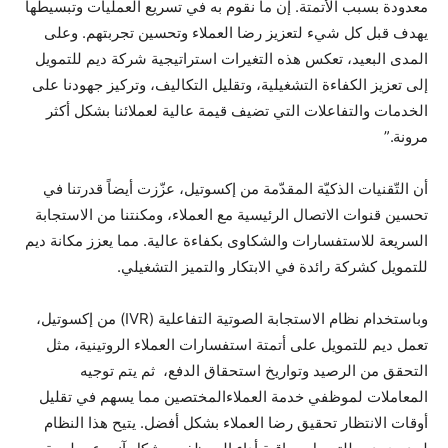
معدودة بسبب الأتمتة. إن ما نقوم به في تسريع العمليات وتبسيطها
يهدف قبل كل شيء لتعزيز رضا العملاء وتحسين تجربتهم. وعلى
المدى البعيد، تعكس هذه التغيرات استراتيجية شركة ديم للتمويل
إلى تعزيز الكفاءة التشغيلية، وتقليل التكاليف، وتركيز جهودنا على
الخدمات والتفاعلات التي تضيف قيمة عالية لعملائنا بشكل أكثر
مرونة.”
أن التّقنيات الذكيّة المقدّمة من إكسوتيل، عزّزت أيضاً قدرتنا في
تحسين قنوات الاتصال الرئيسية مع العملاء، ومكنتنا من الاستجابة
السريعة للاستفسارات والشكاوى بكفاءة عالية. مما يعزز مكانة ديم
للتمويل كشركة رائدة في الابتكار والتميز التشغيلي.
وباستخدام نظام الاستجابة الصوتية التفاعلية (IVR) من إكسوتيل،
تعمل ديم للتمويل على أتمتة استفسارات العملاء الروتينية، مثل
التحقق من الرصيد وتواريخ استحقاق الدفع، ثم يتم توجيه
المعاملات لموظفي خدمة العملاءالمختصين مما يسهم في تقليل
أوقات الانتظار تحقيق رضا العملاء بشكل أفضل. يتيح هذا النظام