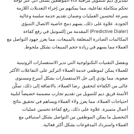
لمديري ديم للتمويل مراقبة أداء الموظفين بشكل آني عبر لوحة
تحكم متكاملة تفاعلية، مما يمكنهم من إجراء التعديلات اللازمة
بسرعة لتحسين العمليات وضمان تقديم خدمة سلسة وعالية
الجودة. علاوة على ذلك، يسهم دمج خاصية الاتصال التنبؤي
(Predictive Dialer) المقدمة من إكسوتيل في رفع كفاءة
المكالمات الصادرة المتعلقة بالمبيعات، مما يعزز جهود التواصل مع
العملاء مما يسهم في زيادة حجم المبيعات بشكل ملحوظ.
وبفضل التقنيات التكنولوجية التي تدير الاستفسارات الروتينية
للعملاء يمكن لموظفي خدمة العملاء التركيز على التفاعلات الأكثر
صعوبة، مما يؤدي إلى حل الاستفسارات بشكل أسرع ومستوى
عالى من الكفاءة لتحقيق رضا العملاء، بالاضافة إلى ذلك، تمكّن
الأتمتة فريق ديم للتمويل من تقديم تجارب مصممة خصيصاً لتلبية
احتياجات العملاء، مما يعزز ولاء العملاء ويساهم في تحقيق نتائج
أعمال متميزة. علاوة على ذلك، رفع كفاءة تحسين عمليات
التحصيل ما يمكن الموظفين من التواصل بشكل استباقي مع
العملاء واسترداد المدفوعات بشكل أكثر فعالية.