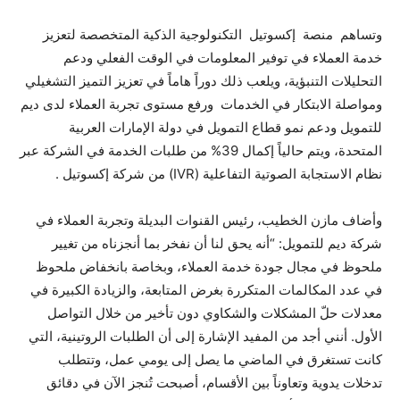
وتساهم منصة إكسوتيل التكنولوجية الذكية المتخصصة لتعزيز
خدمة العملاء في توفير المعلومات في الوقت الفعلي ودعم
التحليلات التنبؤية، ويلعب ذلك دوراً هاماً في تعزيز التميز التشغيلي
ومواصلة الابتكار في الخدمات ورفع مستوى تجربة العملاء لدى ديم
للتمويل ودعم نمو قطاع التمويل في دولة الإمارات العربية
المتحدة، ويتم حالياً إكمال 39% من طلبات الخدمة في الشركة عبر
نظام الاستجابة الصوتية التفاعلية (IVR) من شركة إكسوتيل .
وأضاف مازن الخطيب، رئيس القنوات البديلة وتجربة العملاء في
شركة ديم للتمويل: “أنه يحق لنا أن نفخر بما أنجزناه من تغيير
ملحوظ في مجال جودة خدمة العملاء، وبخاصة بانخفاض ملحوظ
في عدد المكالمات المتكررة بغرض المتابعة، والزيادة الكبيرة في
معدلات حلّ المشكلات والشكاوي دون تأخير من خلال التواصل
الأول. أنني أجد من المفيد الإشارة إلى أن الطلبات الروتينية، التي
كانت تستغرق في الماضي ما يصل إلى يومي عمل، وتتطلب
تدخلات يدوية وتعاوناً بين الأقسام، أصبحت تُنجز الآن في دقائق