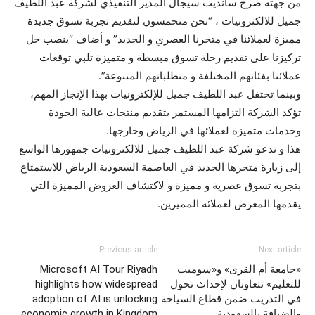
من جهته صرح سانديب سيجال المدير التنفيذي لشركة عبد اللطيف
جميل للالكترونيات ، “نحن متحمسون لتقديم تجربة تسوق جديدة
مميزة لعملائنا في متجرنا العصري و الجديد” و أضاف “ينصب جل
تركيزنا على تقديم رحلة تسوق مبسطة و متميزة تلبي توقعات
عملائنا بفئاتهم المختلفة و متطلباتهم المتنوعة”.
وبينما تحتفل عبد اللطيف جميل للإلكترونيات بهذا الإنجاز المهم،
تؤكد الشركة التزامها المستمر بتقديم منتجات عالية الجودة
وخدمات متميزة لعملائها في الرياض وخارجها.
هذا و تدعو شركة عبد اللطيف جميل للالكترونيات جمهورها الواسع
إلى زيارة متجرها الجديد في العاصمة السعودية الرياض للاستمتاع
بتجربة تسوق عصرية و مميزة و لاكتشاف العروض المميزة التي
يقدمها المعرض لعملائه المميزين.
Previous article
Next article
«جامعة أم القرى» و«سوميت
Microsoft AI Tour Riyadh
للتعليم» تتعاونان لإحداث تحول
highlights how widespread
في التدريب ضمن قطاع السياحة
adoption of AI is unlocking
والضيافة بالسعودية
economic growth in Kingdom