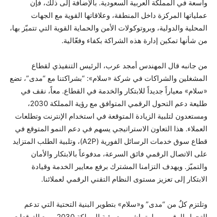
واسعة في المملكة العربية السعودية. بالإضافة إلى ذلك، فإن
عملياتها المركزة داخل المنطقة، وعلاقاتها القوية مع الجهات
المحلية والدولية، وبروتوكولات الأمن والحماية القوية التي تتميّز بها،
من شأنها تمكين إدارة هذه الشراكة بكفاء وفعّالية.
من جانبه قال المهندس أمجد عرب، الرئيس التنفيذي لقطاع
المشغلين والشراكات في شركة «سلام»: “بشراكتنا مع “مدى”، تضع
«سلام» معياراً جديداً للابتكار والخدمة في القطاع. معاً، نقف في
طليعة دعم التحول الرقمي المتوافق مع رؤية المملكة 2030،
ومستعدون لتلبية الزيادة المتوقعة في استخدام الإنترنت وتطلعات
العملاء. هذا التعاون الاستراتيجي يسهم في دعم النمو المتوقع في
قطاع سوق خدمات الرسائل الفورية (A2P)، وتلبية الطلب المتزايد
على الاتصال الرقمي فائق السرعة، مدفوعاً بالابتكار والأمان
والتميّز. ويهدف التزامنا المشترك برفع معايير الخدمة وقيادة
الابتكار إلى تعزيز مستوى النظام التقني الرقمي لعملائنا.
وتلتزم كلٌ من “مدى” و«سلام» بتطوير البنية التحتية التي تدعم
التحول الرقمي بما يتماشى مع رؤية المملكة 2030. ومع التوقعات