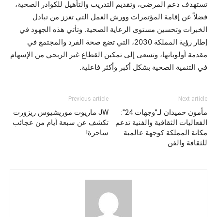
تستهدف دعم المرضى، وتقديم التدريب والتأهيل للكوادر الصحية،
فضلاً عن إقامة المؤتمرات وورش العمل التي تعزز من تبادل
الخبرات وتحسين مستوى الرعاية الصحية. وتأتي هذه الجهود في
إطار رؤية المملكة 2030، التي تضع صحة الفرد والمجتمع في
مقدمة أولوياتها، وتسعى إلى تمكين القطاع غير الربحي من الإسهام
في التنمية الصحية بشكل أكبر وأكثر فاعلية.
Previous article
Next article
مأمون حميدان لـ”وجهات 24″:
JW ماريوت موريشيوس ريزورت
الفعاليات الثقافية والفنية تدعم
تكشف عن سبعة أيام من عجائب
مكانة المملكة كوجهة عالمية
ساحرة!
للثقافة والفن