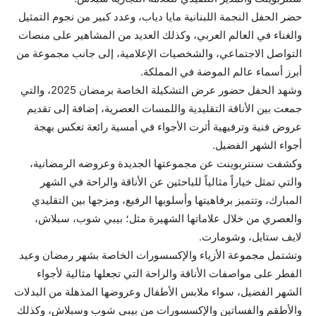
حضر الحفل النجمة اللبنانية مايا دياب، وعدد كبير من نجوم التمثيل
والغناء في العالم العربي، وكذلك العديد من المشاهير على منصات
التواصل الاجتماعي، والشخصيات الإعلامية، إلى جانب مجموعة من
أبرز أسماء عالم الموضة في المملكة.
وشهد الحفل حضور عرض التشكيلة الخاصة برمضان 2025، والتي
جمعت بين الأناقة التقليدية واللمسات العصرية، إضافة إلى تقديم
عروض فنية وترفيهية أثرت الأجواء في أمسية رائعة تعكس بهجة
أجواء الشهر الفضيل.
وكشفت سنتربوينت عن مجموعتها الجديدة وعروضه الرمضانية،
والتي تمثل خياراً مثالياً للباحثين عن الأناقة والراحة في الشهر
المبارك، وتتميز برفاهيتها وأسلوبها الرفيع، ومزجها بين التقليدي
والعصري من خلال علاماتها الشهيرة مثل؛ بيبي شوب، سبلاش،
لايف ستايل، وشومارت.
وتشتمل مجموعة الأزياء والإكسسورات الخاصة بشهر رمضان وعيد
الفطر على مواصفات الأناقة والراحة التي تجعلها مثالية لأجواء
الشهر الفضيل، سواء ملابس الأطفال وعروضها المذهلة من البدلات
والأطقم والفساتين والإكسسورات من بيبي شوب وسبلاش، وكذلك