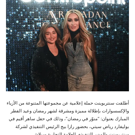
أطلقت سنتربوينت حملة إعلامية عن مجموعتها المتنوعة من الأزياء
والإكسسوارات بإطلالة مميزة ومشرقة لشهر رمضان وعيد الفطر
المبارك بعنوان: “منوّر في رمضان”، وذلك في حفل ساهر أقيم في
بوليفارد رياض سيتي، بحضور رازا بيج الرئيس التنفيذي لشركة
سنتربوينت والمدير التنفيذي للعلامة التجارية سبلاش.