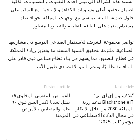
تستند هذه الشراكة إلى تبني أحدث التقنيات والتصميمات الذكية
لضمان تحقيق أعلى مستويات الكفاءة والإنتاجية، مع التركيز على
حلول صديقة للبيئة تتماشى مع توجهات المملكة نحو اقتصاد
مستدام يعتمد على الطاقة النظيفة والتصنيع المتطور.
تواصل مجموعة الشريف للاستثمار الصناعي التوسع في مشاريعها
الصناعية، ملتزمة بتحقيق التنمية المستدامة وتعزيز ريادة المملكة
في قطاع التصنيع، مما يسهم في بناء قطاع صناعي قوي قادر على
المنافسة عالميًا، ودعم النمو الاقتصادي طويل الأمد.
Previous article
Next article
“بلاكستون إي آي تي”
الفيروس التنفسي المخلوي قد
Blackstone eIT تدعم رؤية
يمثل تحديا لكبار السن فوق ٦٠
المملكة 2030 من خلال الابتكار
عاما والمصابين بالأمراض
في مجال الذكاء الاصطناعي في
المزمنة
مؤتمر “ليب 2025”