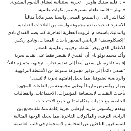
• ذا فليم ستيك هاوس – تجربة استثنائية لعشاق اللحوم المشوية.
• بيبلز – قائمة طعام مستوحاة من نكهات عالمية.
كما اشار الى ان المنتجع الصحي والسبا يعتبر ملاذاً مثالياً
للاسترخاء، حيث يقدم مجموعة واسعة من العلاجات التقليدية
والتدليك باستخدام الزيوت العطرية الفاخرة. كما يضم الفندق نادي
“إكسكلوسيف” الرياضي المجهز بأحدث المعدات، ونادي ريكس
للأطفال الذي يوفر أنشطة ترفيهية وتعليمية للصغار.
وأكد محمد تولو ناي أن الفندق لا يقتصر فقط على تقديم تجربة
إقامة فاخرة، بل يسعى أيضاً إلى تقديم تجارب ترفيهية متميزة قائلاً:
“نسعى دائماً إلى توفير مجموعة متنوعة من الأنشطة الترفيهية
والرياضية لضيوفنا، مما يجعل إقامتهم تجربة لا تُنسى.”
ويوفر ريكسوس مارينا أبوظبي مجموعة من القاعات المجهزة
بأحدث التقنيات لاستضافة المؤتمرات، الاجتماعات، والفعاليات
الخاصة، مع خدمات متكاملة تلبي جميع الاحتياجات.
ويقدم ريكسوس مارينا أبوظبي تجربة إقامة متكاملة تجمع بين
الراحة، الترفيه، والمأكولات الفاخرة، مما يجعله الوجهة المثالية
للمسافرين الباحثين عن الفخامة والاستجمام في قلب العاصمة