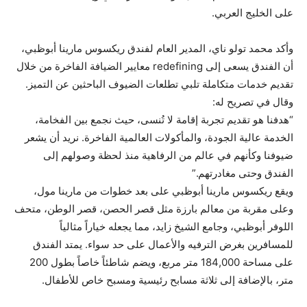
على الخليج العربي.
وأكد محمد تولو ناي، المدير العام لفندق ريكسوس مارينا أبوظبي،
أن الفندق يسعى إلى redefining معايير الضيافة الفاخرة من خلال
تقديم خدمات متكاملة تلبي تطلعات الضيوف الباحثين عن التميز.
وقال في تصريح له:
“هدفنا هو تقديم تجربة إقامة لا تُنسى، حيث نجمع بين الفخامة،
الخدمة عالية الجودة، والمأكولات العالمية الفاخرة. نريد أن يشعر
ضيوفنا وكأنهم في عالم من الرفاهية منذ لحظة وصولهم إلى
الفندق وحتى مغادرتهم.”
ويقع ريكسوس مارينا أبوظبي على بعد خطوات من مارينا مول،
وعلى مقربة من معالم بارزة مثل قصر الحصن، قصر الوطن، متحف
اللوفر أبوظبي، وجامع الشيخ زايد، مما يجعله خياراً مثالياً
للمسافرين بغرض الترفيه والأعمال على حد سواء. يمتد الفندق
على مساحة 184,000 متر مربع، ويضم شاطئاً خاصاً بطول 200
متر، بالإضافة إلى ثلاثة مسابح رئيسية ومسبح خاص للأطفال.