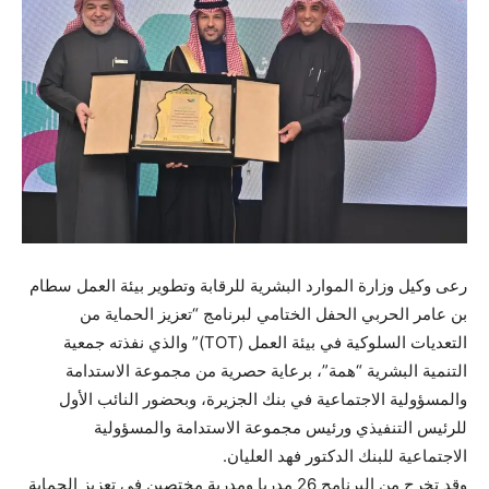
رعى وكيل وزارة الموارد البشرية للرقابة وتطوير بيئة العمل سطام
بن عامر الحربي الحفل الختامي لبرنامج “تعزيز الحماية من
التعديات السلوكية في بيئة العمل (TOT)” والذي نفذته جمعية
التنمية البشرية “همة”، برعاية حصرية من مجموعة الاستدامة
والمسؤولية الاجتماعية في بنك الجزيرة، وبحضور النائب الأول
للرئيس التنفيذي ورئيس مجموعة الاستدامة والمسؤولية
الاجتماعية للبنك الدكتور فهد العليان.
وقد تخرج من البرنامج 26 مدربا ومدربة مختصين في تعزيز الحماية