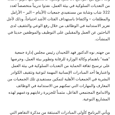
من التعديات السلوكية في بيئة العمل، نفذوا تدريباً متخصصاً لعدد
322 شاب وشابة من مستفيدي جمعيات (الأيتام – البر – الأرامل
والمطلقات – واكتفاء) باستهداف الفئات الأشد احتياجاً، وذلك لأجل
تعزيز الاستدامة في الوظائف من خلال رفع الوعي والتثقيف لدى
الباحثين عن العمل والمقبلين على التوظيف والموظفين حديثا في
المنشآت.
من جهته, نوه الدكتور فهد اللحيدان رئيس مجلس إدارة جمعية
“همة” باهتمام وكالة الوزارة للرقابة وتطوير بيئة العمل، وحرصها
على ترسيخ ثقافة الحماية من التعديات السلوكية في بيئة العمل
واعتبارها أحد المبادرات الإنسانية المهمة لتوعية وتثقيف الكوادر
البشرية في الجمعيات الأهلية لتمكين مستفيدي تلك الجمعيات من
المعارف والمهارات التي تمكنهم من الاستدامة في الوظائف
والاندامج المجتمعي الفاعل، مثمناً للجزيرة رعايتهم ودعمهم لهذه
المشاريع النوعية.
ويأتي البرنامج كأولى المبادرات المنبثقة من مذكرة التفاهم التي