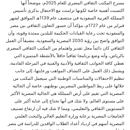
مسرح المكتب الثقافي المصري للعام 2025م، موضحاً أنها
اكتسبت أهمية خاصة لكونها تزامنت مع الاحتفال بذكرى تأسيس
المملكة العربية السعودية في منتصف عام 1139هـ الموافق لشهر
فبراير من عام 1727م، مؤكداً أن جسور التعاون الثقافي بين مصر
والسعودية تحت رعاية القيادات الحكيمة للبلدين ممتدة وقوية، وأن
التوافق واضح بين رؤية 2030 المصرية والسعودية، مضيفاً أن العمل
الثقافي كان دائماً محل تقدير واهتمام من المكتب الثقافي المصري
بالرياض، وأنه وضع برنامجا ثقافياً حافلاً بالأنشطة المتميزة التي
تغطي كافة الجوانب الثقافية والأدبية والفنية في المرحلة القادمة،
ويشمل ذلك العمل على اكتشاف المواهب ورعايتها، إلى جانب
تنظيم الاحتفالات والمناسبات الوطنية التي سيعمل المكتب من
خلالها على ربط المواطنين المصريين بوطنهم، خاصة أن الجالية
المصرية التي تقيم على أرض المملكة هي الجالية المصرية الأكبر
على مستوى العالم، ولا شك في أنها تحتاج إلى عناية أكبر على
المستويين الثقافي والتعليمي، ومما لا شك فيه أن ارتفاع تصنيف
الجامعات المصرية برعاية وزارة التعليم العالي والبحث العلمي
المصرية أسهم في ازدياد أعداد الطلاب الوافدين للدراسة في مصر