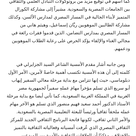
كما أسهم في توقيع مزيد من بروتوكولات التبادل العلمي والثقافي
بين الجامعات المصرية والسعودية. مشيراً إلى مشاركة الكورال
المتميز لأبناء الجالية في المسار المصري لمدارس الألسن، وكذلك
مشاركة الطالبين الموهوبين ريَّان إسماعيل، وهيثم هاني من
المسار المصري بمدارس التضامن، الذين قدموا فقرات رائعة في
مجالي الغناء والإلقاء يؤكد الحرص على رعاية الطلاب الموهوبين
ودعمهم.
ومن جانبه أشار مقدم الأمسية الشاعر السيد الجزايرلي في
كلمته إلى أن هذه الأمسية تكتسب أهمية خاصةً لأمرين، الأمر الأول
دبلوماسي، حيث إنها تتزامن مع بداية مرحلة معالي السفير إيهاب
أبو سريع الذي تسلم مؤخراً مهامَ عملهِ سفيراً لجمهورية مصر
العربية في المملكة العربية السعودية، كما تأتي أيضا مع بداية مرحلة
الأستاذ الدكتور أحمد سعيد فهيم منصور الذي تسلم هو الآخر مهام
عمله ملحقاً ثقافياً ورئيساً للبعثة التعليمية المصرية بالسعودية.
والأمر الثاني ثقافي، لكونها فاتحة البرنامج الثقافي الجديد للمركز
الثقافي المصري الذي عُرفت أمسياته وفعالياته الثقافية بالتميز
والاختلاف، مؤكدًا أن العلاقات الثقافية والأدبية بين المبدعين