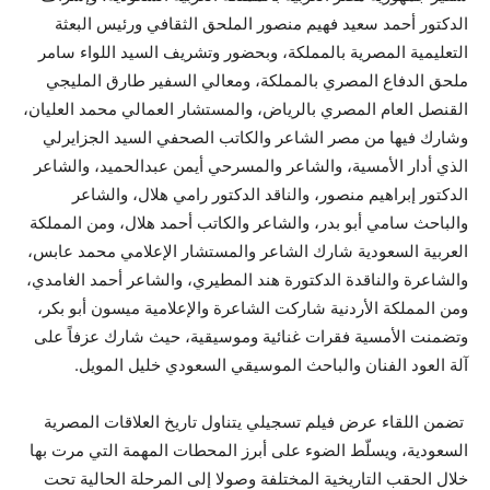
الدكتور أحمد سعيد فهيم منصور الملحق الثقافي ورئيس البعثة
التعليمية المصرية بالمملكة، وبحضور وتشريف السيد اللواء سامر
ملحق الدفاع المصري بالمملكة، ومعالي السفير طارق المليجي
القنصل العام المصري بالرياض، والمستشار العمالي محمد العليان،
وشارك فيها من مصر الشاعر والكاتب الصحفي السيد الجزايرلي
الذي أدار الأمسية، والشاعر والمسرحي أيمن عبدالحميد، والشاعر
الدكتور إبراهيم منصور، والناقد الدكتور رامي هلال، والشاعر
والباحث سامي أبو بدر، والشاعر والكاتب أحمد هلال، ومن المملكة
العربية السعودية شارك الشاعر والمستشار الإعلامي محمد عابس،
والشاعرة والناقدة الدكتورة هند المطيري، والشاعر أحمد الغامدي،
ومن المملكة الأردنية شاركت الشاعرة والإعلامية ميسون أبو بكر،
وتضمنت الأمسية فقرات غنائية وموسيقية، حيث شارك عزفاً على
آلة العود الفنان والباحث الموسيقي السعودي خليل المويل.
تضمن اللقاء عرض فيلم تسجيلي يتناول تاريخ العلاقات المصرية
السعودية، ويسلّط الضوء على أبرز المحطات المهمة التي مرت بها
خلال الحقب التاريخية المختلفة وصولا إلى المرحلة الحالية تحت