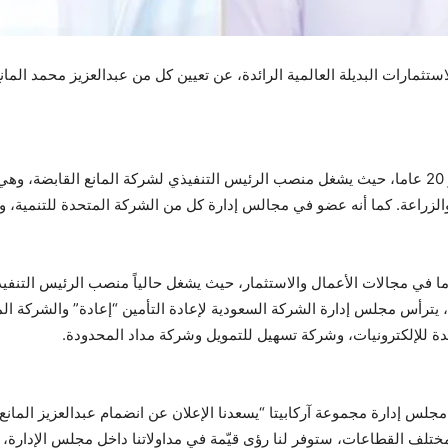
لاستثمارات البديلة العالمية الرائدة، عن تعيين كل من عبدالعزيز محمد 
يتمتع عبدالعزيز المانع بخبرة واسعة ومتنوعة تتجاوز 20 عاما، حيث يشغل منصب الرئيس التنفيذي لش
 والزراعة. كما أنه عضو في مجالس إدارة كل من الشركة المتحدة للتنمية، وب
يمتلك عبداللطيف الفوزان خبرة تزيد عن 15 عاما في مجالات الأعمال والاستثمار، حيث يشغل حالياً م
 يترأس مجلس إدارة الشركة السعودية لإعادة التأمين “إعادة” والشركة ا
دة للإلكترونيات، وشركة تسهيل للتمويل وشركة مداد المحدودة.
جلس إدارة مجموعة آركابيتا “يسعدنا الإعلان عن انضمام عبدالعزيز المانع
مختلف القطاعات، ستوفر لنا رؤى قيّمة في مداولاتنا داخل مجلس الإدارة، 