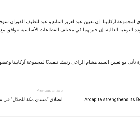
 لمجموعة آركابيتا “إن تعيين عبدالعزيز المانع و عبداللطيف الفوزان سوف
ة النوعية العالية. إن خبرتهما في مختلف القطاعات الأساسية تتوافق مع است
تأتي مع تعيين السيد هشام الراعي رئيسًا تنفيذيًا لمجموعة آركابيتا وعضوا
Previous article
Arcapita strengthens its 
انطلاق “منتدى مكة للحلال” في نسخت