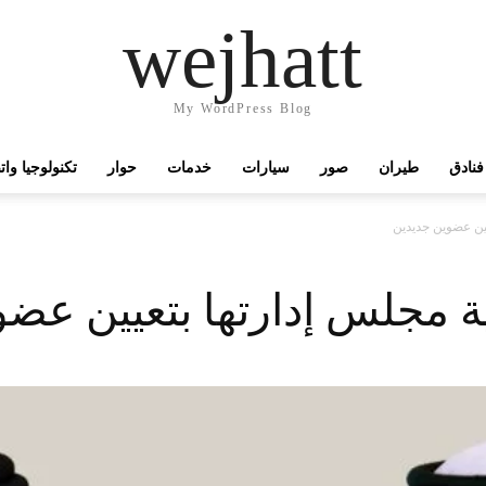
wejhatt
My WordPress Blog
فنادق
طيران
صور
سيارات
خدمات
حوار
تكنولوجيا وا
يين عضوين جديدين
ية مجلس إدارتها بتعيين عض