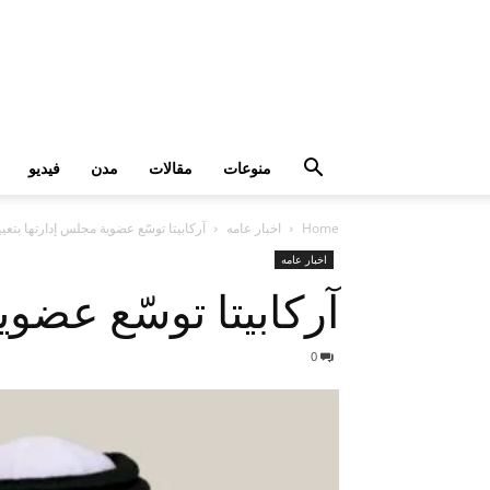
منوعات
مقالات
مدن
فيديو
Home
اخبار عامه
آركابيتا توسّع عضوية مجلس إدارتها بتع
اخبار عامه
آركابيتا توسّع عضو
0