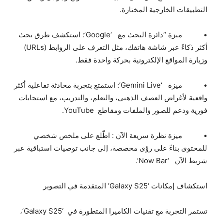
التطبيقات الخارجية المختارة.
• ميزة “دائرة البحث مع ‘Google’: استكشف طرق بحث
أكثر ذكاءً عبر شاشة هاتفك، مثل التعرف على الروابط (URLs)
وزيارة المواقع الإلكترونية بحركة واحدة فقط.
• ميزة ‘Gemini Live’: استمتع بتجربة محادثة تفاعلية أكثر
واقعية لأغراض العصف الذهني، والتعلم، والتدريب، مع استجابات
فورية ودعم للصور والملفات ومقاطع YouTube.
• ميزة نظرة سريعة الآن : اطّلع على ملخص شخصي
للمحتوى بناءً على رؤى مخصصة، إلى جانب توصيات استباقية عبر
شريط الآن ‘Now Bar’.
استكشاف إمكانات ‘Galaxy S25’ المتقدمة في التصوير
تستمر التجربة مع تقنيات الكاميرا المتطورة في ‘Galaxy S25’،