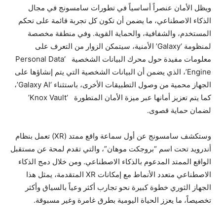
ويظل الأمان عنصراً أساسياً في تطورات سامسونج في مجال
الذكاء الاصطناعي، ما يضمن أن تكون كل تجربة قائمة على تحكم
المستخدم، والشفافية، والحماية القوية. وفي منطقة مخصصة
لمنظومة ‘Galaxy’ الأمنية، سيتمكن الزوار من التعرف على
معلومات مفيدة حول محرك البيانات الشخصية ‘Personal Data
Engine’، الذي يضمن أن البيانات الشخصية التي يتم إنشاؤها على
الجهاز محمية من وصول التطبيقات الأخرى، باستثناء ‘Galaxy AI’،
كما يتم تعزيز أمانها عبر ميزة الأمان المتطورة ‘Knox Vault’
لضمان حماية قصوى.
وستكشف سامسونج عن أول سماعة واقع ممتد (XR) تعمل بنظام
أندرويد تحت اسم “بروجكت موهان”، والتي تقدم لمحة عن مستقبل
الواقع الممتد المدعوم بالذكاء الاصطناعي. ومن خلال دمج الذكاء
الاصطناعي متعدد الأنماط مع إمكانات XR المتقدمة، يمثل هذا
الجهاز الثوري خطوة كبيرة نحو تجارب أكثر وعياً بالسياق وأكثر
تخصيصاً، ما يعزز الحياة اليومية بطرق غامرة وغير مسبوقة.