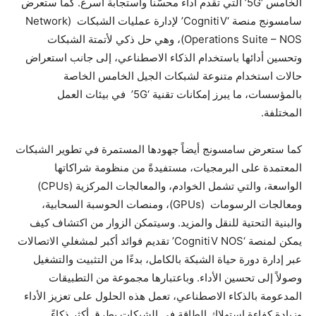
الخامس ‘5G’ التي تقدم أداءً محسّناً واستجابة أسرع. كما ستعرض
سامسونج منصة ‘CognitiV’ لإدارة عمليات الشبكات (Network
Operations Suite – NOS)، وهي حل ذكي لأتمتة الشبكات
وتحسين أدائها باستخدام الذكاء الاصطناعي، إلى جانب استعراض
حالات استخدام متنوعة لشبكات الجيل الخامس الخاصة
بالمؤسسات، ما يبرز إمكانات تقنية ‘5G’ في بيئات العمل
المختلفة.
كما ستعرض سامسونج أيضاً جهودها المستمرة في تطوير الشبكات
المعتمدة على البرمجيات، مستفيدةً من منظومة شراكاتها
الواسعة، والتي تشمل الخوادم، والمعالجات المركزية (CPUs)
ومعالجات الرسومات (GPUs)، ومنصات الحوسبة السحابية،
والبنية التحتية للنقل والمزيد. وسيتمكن الزوار من اكتشاف كيف
يمكن لمنصة ‘CognitiV NOS’ تقديم فوائد أكبر لمشغلي الاتصالات
عبر إدارة دورة حياة الشبكة بالكامل، بدءًا من التثبيت والتشغيل
وصولاً إلى تحسين الأداء. وباعتبارها مجموعة من التطبيقات
المدعومة بالذكاء الاصطناعي، تعمل هذه الحلول على تعزيز الأداء
وزيادة كفاءة استهلاك الطاقة في الشبكات بطرق أكثر ذكاءً.