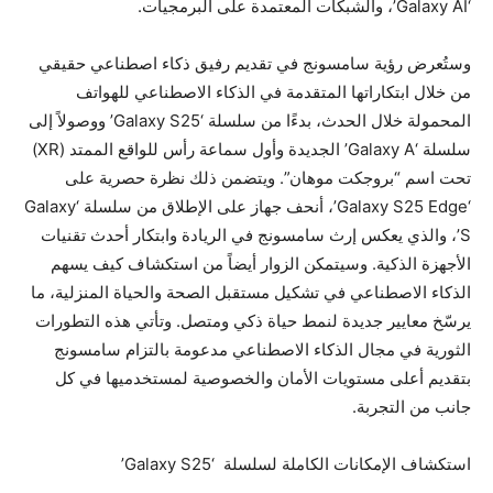
‘Galaxy AI’، والشبكات المعتمدة على البرمجيات.
وستُعرض رؤية سامسونج في تقديم رفيق ذكاء اصطناعي حقيقي
من خلال ابتكاراتها المتقدمة في الذكاء الاصطناعي للهواتف
المحمولة خلال الحدث، بدءًا من سلسلة ‘Galaxy S25’ ووصولاً إلى
سلسلة ‘Galaxy A’ الجديدة وأول سماعة رأس للواقع الممتد (XR)
تحت اسم “بروجكت موهان”. ويتضمن ذلك نظرة حصرية على
‘Galaxy S25 Edge’، أنحف جهاز على الإطلاق من سلسلة ‘Galaxy
S’، والذي يعكس إرث سامسونج في الريادة وابتكار أحدث تقنيات
الأجهزة الذكية. وسيتمكن الزوار أيضاً من استكشاف كيف يسهم
الذكاء الاصطناعي في تشكيل مستقبل الصحة والحياة المنزلية، ما
يرسّخ معايير جديدة لنمط حياة ذكي ومتصل. وتأتي هذه التطورات
الثورية في مجال الذكاء الاصطناعي مدعومة بالتزام سامسونج
بتقديم أعلى مستويات الأمان والخصوصية لمستخدميها في كل
جانب من التجربة.
استكشاف الإمكانات الكاملة لسلسلة ‘Galaxy S25’