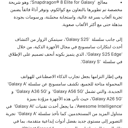
• معالج ‘Snapdragon® 8 Elite for Galaxy’: وهو شريحة
مخصصة تم تطويرها بالتعاون مع كوالكوم، وتوفر أداءً فائقاً يضمن
تجربة ألعاب بسرعة عالية، واستجابة محسّنة، ورسومات بجودة
مذهلة حتى مع أكثر الألعاب صعوبة.
إلى جانب سلسلة ‘Galaxy S25’، سيتمكن الزوار من اكتشاف
أحدث ابتكارات سامسونج في مجال الأجهزة الذكية، من خلال
‘Galaxy S25 Edge’، الذي يتميز بكونه أنحف تصميم على الإطلاق
في سلسلة ‘Galaxy S’.
وفي إطار التزامها بجعل تجارب الذكاء الاصطناعي للهواتف
المحمولة متاحة للجميع، تكشف سامسونج عن سلسلة ‘Galaxy A’
الجديدة، والتي تشمل ‘Galaxy A56 5G’ و ‘Galaxy A36 5G’ و
‘Galaxy A26 5G’، حيث تأتي هذه الأجهزة مزوّدة بميزة
‘Awesome Intelligence’، ما يجعل أحدث تقنيات ‘Galaxy AI’ في
متناول المزيد من المستخدمين. كما تأخذ سلسلة ‘Galaxy A’ تجربة
التصوير إلى مستوى جديد بفضل أدوات إبداعية متقدمة، بما في