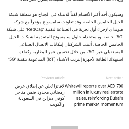
وسيكون أحد أكثر الأقسام لفتاً للانتباه في الجناح هو منطقة شبكة
الجيل الخامس الخاصة. وقد تعاونت سامسونج مؤخراً مع شركة
هيونداي لإجراء أول تجربة في الصناعة لتقنية ‘RedCap’ على شبكة
‘5G’ خاصة. وباستخدام حلول سامسونج المتقدمة لشبكات الجيل
الخامس الخاصة، أثبتت الشركتان إمكانات الاتصال الصناعي
المستقبلي عبر ‘5G’، من خلال تحسين عمر البطارية وكفاءة
استهلاك الطاقة لأجهزة إنترنت الأشياء (IoT) المدعومة بتقنية ‘5G’.
Previous article
Next article
Whitewill reports over AED 780
لافاتزا تُعلن عن إطلاق عرض
million in luxury real estate
رمضاني محدود ضمن متاجر
sales, reinforcing Dubai’s
كوفي ديزاين في السعودية
prime market momentum
والكويت