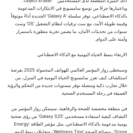
ذلك الميزة المفضلة لدى المستخدمين ” ‘Object Eraser’.
وباعتبارها جزءًا من توسع سامسونج في الابتكارات المدعومة
بالذكاء الاصطناعي، توفر سلسلة ‘Galaxy A’ الجديدة أداءً موثوقاً
وقيمة طويلة الأمد، مع ست ترقيات لنظام التشغيل ‘OS’ وست
سنوات من تحديثات الأمان، ما يضمن تجربة متطورة باستمرار
وآمنة على الدوام.
الارتقاء بنمط الحياة اليومية مع الذكاء الاصطناعي
وسيحظى زوار المؤتمر العالمي للهواتف المحمولة 2025 بفرصة
استكشاف كيف تعزز سامسونج الحياة اليومية في المنزل، من
خلال تجارب ذكية ومتصلة توفر مستويات جديدة من التحكم والرؤية
العميقة في رحلة المستخدم الصحية.
في منطقة مخصصة للصحة والرفاهية، سيتمكن زوار المؤتمر من
اكتشاف كيفية استفادة مستخدمي ‘Galaxy S25’ من رؤى صحية
يومية مدعومة بالذكاء الاصطناعي، مثل مؤشر الطاقة ‘Energy
Score’، ونصائح الصحة ‘Wellness Tips’، وتحليلات نمط النوم