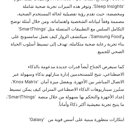
‘Sleep Insights’. وتوفر هذه الميزات تجربة صحية شاملة
ومخصصة، حيث تقدم رؤية تفصيلية لحالة المستخدم الصحية،
مصممة وفقاً لبياناته الشخصية واهتماماته. ومن خلال أمثلة توضح
التكامل السلس مع التطبيقات المتصلة مثل ‘SmartThings’
و’Samsung Food’، سيكتشف الزوار كيف تعمل سامسونج على
بناء تجربة رعاية صحية متكاملة، تهدف إلى تبسيط أسلوب الحياة
الصحي للجميع.
كما سيعرض الجناح أيضاً قدرات جديدة مدعومة بالذكاء
الاصطناعي، تتيح للمستخدمين إدارة منازلهم بذكاء وسهولة عبر
الاتصال المباشر بين الأجهزة. وبفضل ميزة أمان ‘Knox Matrix’،
ستُبرز سيناريوهات الذكاء الاصطناعي المنزلي كيف يمكن تبسيط
إعداد الأجهزة والتحكم بها بسهولة من خلال منصة ‘SmartThings’،
ما يتيح تجربة معيشية أكثر ذكاءً وأماناً.
ابتكارات متطورة مبنية على أسس قوية من ‘Galaxy’