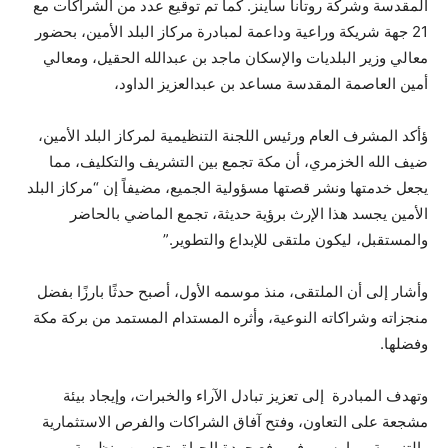
المقدسة وشركة روتانا ساينز. كما تم توقيع عدد من الشراكات مع
21 جهة شريكة وراعية وداعمة لمبادرة مركاز البلد الأمين، بحضور
معالي وزير البلديات والإسكان ماجد بن عبدالله الحقيل، ومعالي
أمين العاصمة المقدسة مساعد بن عبدالعزيز الداود،
ؤأكد المشرف العام ورئيس اللجنة التنظيمية لمركاز البلد الأمين،
ضيف الله الخزمري، أن مكة تجمع بين التشريف والتكليف، مما
يجعل خدمتها ونشر قصتها مسؤولية الجميع، مضيفاً إن “مركاز البلد
الأمين يجسد هذا الإرث برؤية حديثة، تجمع الماضي بالحاضر
والمستقبل، ليكون ملتقى للإبداع والتطوير.”
وأشار إلى أن الملتقى، منذ موسمه الأول، أصبح حدثًا بارزًا بفضل
منجزاته وشراكاته النوعية، وأثره المستدام المستمد من بركة مكة
وفضلها.
وتهدف المبادرة إلى تعزيز تبادل الآراء والخبرات، وإيجاد بيئة
مشجعة على التعاون، وفتح آفاق الشراكات والفرص الاستثمارية
والتنموية، بما يسهم في رفع جودة الحياة وتحسين منظومة