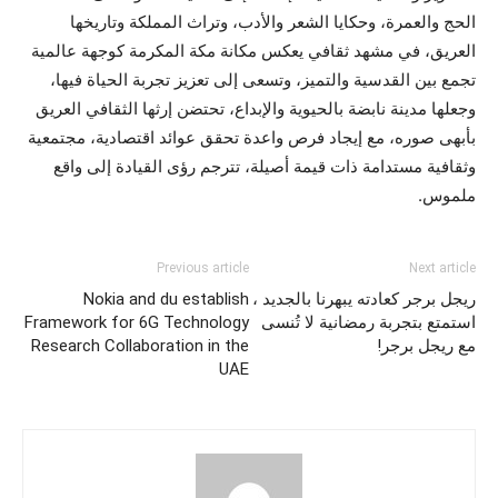
الحج والعمرة، وحكايا الشعر والأدب، وتراث المملكة وتاريخها
العريق، في مشهد ثقافي يعكس مكانة مكة المكرمة كوجهة عالمية
تجمع بين القدسية والتميز، وتسعى إلى تعزيز تجربة الحياة فيها،
وجعلها مدينة نابضة بالحيوية والإبداع، تحتضن إرثها الثقافي العريق
بأبهى صوره، مع إيجاد فرص واعدة تحقق عوائد اقتصادية، مجتمعية
وثقافية مستدامة ذات قيمة أصيلة، تترجم رؤى القيادة إلى واقع
ملموس.
Previous article
Next article
ريجل برجر كعادته يبهرنا بالجديد ،
Nokia and du establish
استمتع بتجربة رمضانية لا تُنسى
Framework for 6G Technology
مع ريجل برجر!
Research Collaboration in the
UAE