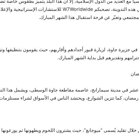
ا مع العديد من الدول الإسلامية، إلا أن هذا البلد يتميز بطقوس خاصة تضف
مجتمعي وتعبّر عن فرحة استقبال هذا الشهر المبارك.
 جزيرة جاوة، لزيارة قبور أجدادهم وأقاربهم، حيث يقومون بتنظيفها وتزيي
احترامهم وتقديرهم قبل بداية الشهر المبارك.
ع عشر في مدينة سيمارانج، عاصمة مقاطعة جاوة الوسطى، ويشمل هذا التق
هر رمضان، كما تتزين الشوارع، ويحتشد الناس في الأسواق لشراء مستلزمات 
ل تقليد يُسمى “ميوجانغ”، حيث يشترون اللحوم ويطهونها ثم يوزعونها عل