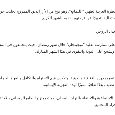
الغربية لطهي “الليمانغ”، وهو نوع من الأرز الدبق الممزوج بحليب جوز
فالية، تعبيرًا عن فرحتهم بقدوم الشهر الكريم.
 على ممارسة تقليد “ميجينجان” خلال شهر رمضان، حيث يتجمعون في المس
ي ويشجع على التوبة والتقوى في هذا الشهر المبارك.
مع بجذوره الثقافية والدينية، وتعكس قيم الاحترام والتكافل والفرح الجم
 بعدًا ثقافيًا مميزًا لهذه التجربة الإيمانية.
لاجتماعية والاحتفاء بالتراث المحلي، حيث يمتزج الطابع الروحاني بالاحتفا
راد المجتمع.