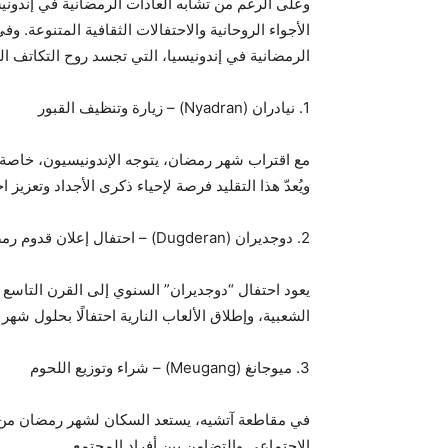
وعلى الرغم من تشابه العادات الرمضانية في إندونيسي
الرمضانية في إندونيسيا، التي تجسد روح التكاتف ال
1. نيادران (Nyadran) – زيارة وتنظيف القبور
مع اقتراب شهر رمضان، يتوجه الإندونيسيون، خاصة في
ويُعدّ هذا التقليد فرصة لإحياء ذكرى الأجداد وتعزيز 
2. دوجديران (Dugderan) – احتفال إعلان قدوم رمضان
يعود احتفال “دوجديران” السنوي إلى القرن التاس
الشعبية، وإطلاق الألعاب النارية احتفالًا بحلول ش
3. ميوجانغ (Meugang) – شراء وتوزيع اللحوم
في مقاطعة آتشيه، يستعد السكان لشهر رمضان من خلا
الاجتماعي والتضامن بين أفراد المجتمع.