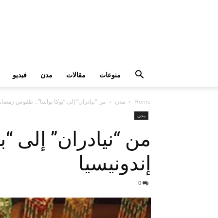
منوعات
مقالات
مدن
فيديو
Home
مدن
من “نيادران” إلى “بوكا بواسا”.. طقوس رمضاني
مدن
من “نيادران” إلى “
إندونيسيا
0