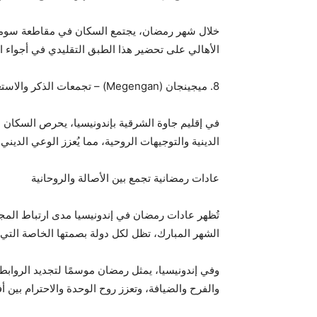
خلال شهر رمضان، يجتمع السكان في مقاطعة سومطرة 
الأهالي على تحضير هذا الطبق التقليدي في أجواء احت
8. ميجينجان (Megengan) – تجمعات الذكر والاستعداد الروحي
في إقليم جاوة الشرقية بإندونيسيا، يحرص السكان
الدينية والتوجيهات الروحية، مما يُعزز الوعي الدين
عادات رمضانية تجمع بين الأصالة والروحانية
تُظهر عادات رمضان في إندونيسيا مدى ارتباط المجت
الشهر المبارك، تظل لكل دولة بصمتها الخاصة التي تضيف
وفي إندونيسيا، يمثل رمضان موسمًا لتجديد الروابط ا
والفرح والضيافة، وتعزز روح الوحدة والاحترام بين أف