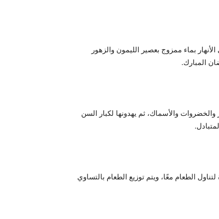
أنهار بماء ممزوج بعصير الليمون والزهور
ان المبارك.
ز والخضروات والأسماك، ثم يهدونها لكبار السن
لمتبادل.
اول الطعام معًا، ويتم توزيع الطعام بالتساوي