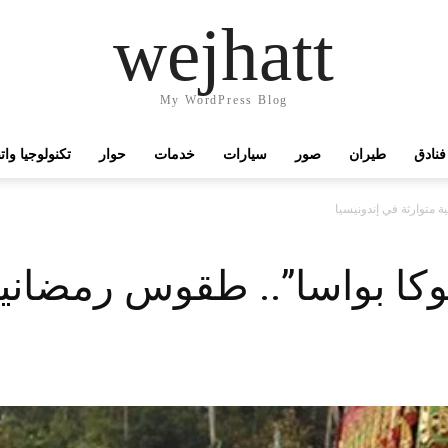
wejhatt
My WordPress Blog
فنادق
طيران
صور
سيارات
خدمات
حوار
تكنولوجيا وا
ة متوارثة في إندونيسيا
بوكا بواسا”.. طقوس رمضاني