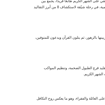
ي على الشهر الكريم طابعًا فريدًا، يجمع بين
الأجواء الروحانية والاحتفالات الثقافية المتنوعة. وفي هذه التدوينة، تصحبكم W7Worldwide للاستشارات الإستراتيجية والإعلامية، في رحلة شيّقة لاستكشاف 8 من أبرز التقاليد
نها بالزهور، ثم يتلون القرآن ويدعون للمتوفين،
ليد قرع الطبول الضخمة، وتنظيم المواكب
الشهر الكريم.
ى العائلة والفقراء، وهو ما يعكس روح التكافل