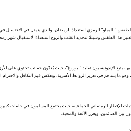
قس “باليماو” الرمزي استعدادًا لرمضان، والذي يتمثل في الاغتسال في ال
تبر هذا الطقس وسيلةً لتجديد القلب والروح استعدادًا لاستقبال شهر رمض
ها، يتبع الإندونيسيون تقليد “نيوروغ”، حيث يُعدّون حقائب تحتوي على الأر
رام، وهو ما يساهم في تعزيز الروابط الأسرية، ويعكس قيم التكافل والاحترام ا
بات الإفطار الرمضاني الجماعية، حيث يجتمع المسلمون في حلقات كبيرة لتن
ن بين الصائمين، ويعزز الألفة والمحبة.