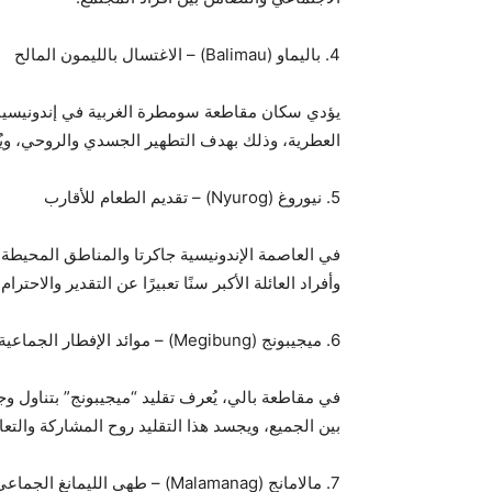
4. باليماو (Balimau) – الاغتسال بالليمون المالح
يؤدي سكان مقاطعة سومطرة الغربية في إندونيسيا ط
العطرية، وذلك بهدف التطهير الجسدي والروحي، ويُع
5. نيوروغ (Nyurog) – تقديم الطعام للأقارب
في العاصمة الإندونيسية جاكرتا والمناطق المحيطة ب
وأفراد العائلة الأكبر سنًا تعبيرًا عن التقدير والاحت
6. ميجيبونج (Megibung) – موائد الإفطار الجماعية
في مقاطعة بالي، يُعرف تقليد “ميجيبونج” بتناول وج
بين الجميع، ويجسد هذا التقليد روح المشاركة والتعاو
7. مالامانج (Malamanag) – طهي الليمانغ الجماعي