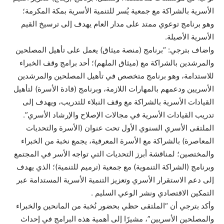
الأسرية بالشراكة مع جمعية يُسر للتنمية الأسرية بمكة المكرمة؛
وهو برنامج توعوي ممتد على مدار العام يهدف إلى ترسيخ القيم
الأسرية الأصيلة.
واضاف بترجي: “برنامج (منصة ميثاق) يعمل على تأهيل المصلحين
والمرشدين بالشراكة مع (ميثاق الملهم)؛ أحد برامج وقف الخبراء
للاستدامة، وهو برنامج متخصص في تأهيل المصلحين والمرشدين
الأسريين ودعمهم بالمهارات اللازمة، وبرنامج (قادة الأسرة) لتأهيل
القيادات الأسرية بالشراكة مع وقف النبلاء للتدريب، ويهدف إلى
تدريب القيادات الأسرية في مجالات الإصلاح والإرشاد الأسري”.
الملتقى الأسري السنوي الأول تحت عنوان (الأسرة والتحديات
المعاصرة) بالشراكة مع الأسرة المعرفية، يجمع نخبة من الخبراء
والمختصين؛ لمناقشة أبرز التحديات التي تواجه الأسر في المجتمع
وبرنامج (الشراكة التنموية) مع جمعية (ترميم للتنمية)؛ الذي يهدف
إلى دعم الاستقرار الأسري وتعزيز التنمية الأسرية المستدامة عبر
التمكين الاقتصادي ونشر الوعي السليم .
وأكد بترجي أن “الملتقى حظي بحضور نُخبة من المانحين والخبراء
والمصلحين الأسريين”، مشيرًا إلى أهمية هذه البرامج في إحداث