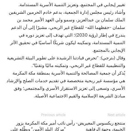
تغيير إيجابي في المجتمع، وتعزيز التنمية الأسرية المستدامة.
وأشاد رئيس مجلس إدارة الجمعية، بدعم خادم الحرمين الشريفين
الملك سلمان بن عبدالعزيز، وسمو ولي العهد الأمير محمد بن
سلمان -حفظهما الله- للقطاع غير الربحي، مشيرًا إلى أن الدعم
يندرج في إطار (رؤية 2030)؛ التي تهدف إلى تعزيز دوره في
التنمية المستدامة، وتمكينه ليكون شريكًا أساسيًا في تحقيق الأثر
الإيجابي بالمجتمع.
وقال (بترجي): “تحرص قيادتنا الرشيدة على تطوير البيئة التشريعية
والتنظيمية للقطاع غير الربحي، وتمكينه ماليًا وتقنيًا”.
يُذكر أن جمعية المصالحة والتنمية الأسرية بمنطقة مكة المكرمة
هي مؤسسة غير ربحية متخصصة في تقديم خدمات الصلح والإرشاد
الأسري، وتسعى إلى تعزيز الاستقرار الأسري والمجتمعي؛ وفق
مبادئ الشريعة الإسلامية والقيم الاجتماعية الأصيلة.
Previous article
Next article
منتجع ريكسوس المعيريض- رأس
نائب أمير مكة المكرمة يزور
الخيمة، وجهة الرفاهية
“مركاز البلد الأمين” ويطّلع على