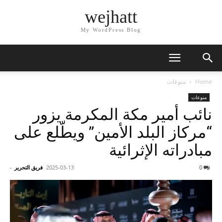
wejhatt
My WordPress Blog
Home
منوعات
منوعات
نائب أمير مكة المكرمة يزور
“مركاز البلد الأمين” ويطّلع على
مبادراته الإثرائية
0
2025-03-13
فريق التحرير
-