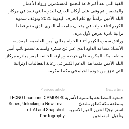
القبة التي تعد أكبر قاعة لتجمع المستثمرين ورواد الأعمال
والمثقفين ثم وقف على أركان الحرف اليدوية التي تنفذ في مركاز
البلد الأمين تزامناً مع عام الحرف اليدوية 2025 وتوقف سموه
الكريم أثناء جولته في متحف جامعة أم القرى الذي يضم قطعاً
تراثية نادرة تعرض لأول مره .
ورافق سموه الكريم أثناء الجولة معالي أمين العاصمة المقدسة
الأستاذ مساعد الداود الذي عبر عن شكره وامتنانه لسمو نائب أمير
منطقة مكة المكرمة على حرصه وزيارته الخاصة لمقر مبادرة مركاز
البلد الأمين مثمنا هذا الدعم الكبير في رعاية الفعاليات الإثرائية
التي تعزز من جودة الحياة في مكة المكرمة
Previous article
Next article
جمعية المصالحة والتنمية الأسرية
TECNO Launches CAMON 40
بمنطقة مكة تُطلق ملتقىً
Series, Unlocking a New Level
استراتيجيًا لتعزيز القيم الأسرية
of AI and Snapshot
وتأهيل المصلحين
Photography