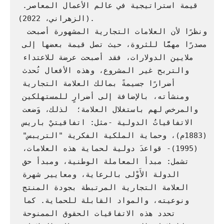
قيمة استراتيجية في عالم الأعمال المعاصر. 
(الزهراني، 2022).

 ونظرًا لأن العلامات التجارية المشهورة أصبحت 
مصدرًا مهمًّا للثروة، حيث تصل قيمة بعضها إلى 
ملايين الدولارات، فقد أصبحت عرضة للاعتداء 
والتربح غير المشروع، وهذه الأفعال تُحدث 
أضرارًا جسيمةً بمالك العلامة التجارية 
ومنشأته، بالإضافة إلى أضرارٍ للمستهلكين 
والمرخص لهم باستغلال العلامة؛  لذلك، وَضعت 
الاتفاقياتُ الدولية -مثل: اتفاقيتيْ باريس 
(1883م)، وحماية الملكية الفكرية "التريبس" 
(1995)- قواعدَ دولية لحماية هذه العلامات، 
تشمل: مبدأ المعاملة الوطنية، ومبدأ حق 
الدولة الأَوْلى بالرعاية، ومعايير شهرة 
العلامة التجارية المرتبطة بجودة المنتج 
ونوعيته، والمواد القابلة للحماية. كما 
تحدد هذه الاتفاقيات الحقوق الممنوحة 