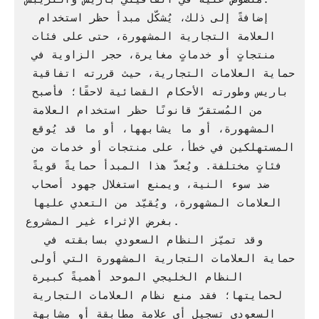
 إضافةً إلى ذلك، يُشكّل مبدأ حظر استخدام 
العلامة التجارية المشهورة، حتى على فئات 
منتجاتٍ أو خدماتٍ مغايرة، حجر الزاوية في 
حماية العلامات التجارية، حيث قررته اتفاقية 
باريس وطورته الأحكام القضائية لاحقًا؛ فأصبح 
من المُستقرّ قانونًا حظر استخدام العلامة 
المشهورة، أو ما يشابهها، أو ما قد يُوقع 
المستهلكين في خطأ، على منتجات أو خدمات من 
فئاتٍ مختلفة. ويُعدّ هذا المبدأ حمايةً قويةً 
ضد سوء النية، ويمنع استغلال جهود أصحاب 
العلامات المشهورة، ويُقيّد من التعدي عليها 
بغرض الإثراء غير المشروع.

  وقد تميّز النظام السعودي بسابقته في 
حماية العلامات التجارية المشهورة التي أولى 
النظام الخليجي الموحد أهميةً كبيرة 
لحمايتها؛ فقد منع نظام العلامات التجارية 
السعودي تسجيل أي علامة مطابقة أو مشابهة 