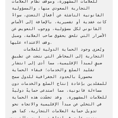
للعلامات المشهورة، وموقف نظام العلامات 
التجارية السعودي منها، والمسؤولية 
القانونية الناشئة عن أفعال التعدي، سواءً 
كانت عقدية أو تقصيرية، بالإضافة إلى الأساس 
القانوني لكل مسؤولية، ووجوب التعويض عن 
الأضرار التي تلحق بحقوق صاحب العلامة، وسبل 
وقف الاعتداء عليها.

     ويُعزى وجود الحماية الدولية للعلامات 
التجارية إلى المخاطر التي نتجت عن تطبيقٍ 
ضيقٍ لمبدأ الإقليمية، مما أدى إلى انتشار 
تقليد السلع والخدمات؛ فبقاء الحماية 
محصورةً بالحدود الجغرافية للدول سمح 
للمقلدين بإعادة إنتاج السلع والخدمات دون 
مساءلة قانونية، مما استدعى حمايةً دوليةً 
للعلامات المشهورة.  وقد تجسّدت هذه الحماية 
في التخلي عن مبدأ الإقليمية والاتجاه نحو 
تدويل حماية العلامات التجارية، كما هو 
منصوص عليه في اتفاقيتي باريس والتريبس. 
