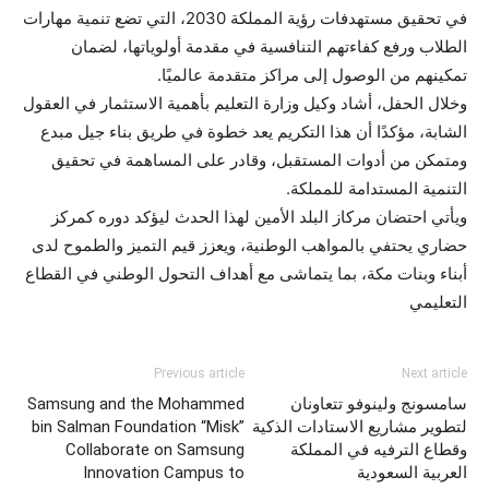
في تحقيق مستهدفات رؤية المملكة 2030، التي تضع تنمية مهارات
الطلاب ورفع كفاءتهم التنافسية في مقدمة أولوياتها، لضمان
تمكينهم من الوصول إلى مراكز متقدمة عالميًا.
وخلال الحفل، أشاد وكيل وزارة التعليم بأهمية الاستثمار في العقول
الشابة، مؤكدًا أن هذا التكريم يعد خطوة في طريق بناء جيل مبدع
ومتمكن من أدوات المستقبل، وقادر على المساهمة في تحقيق
التنمية المستدامة للمملكة.
ويأتي احتضان مركاز البلد الأمين لهذا الحدث ليؤكد دوره كمركز
حضاري يحتفي بالمواهب الوطنية، ويعزز قيم التميز والطموح لدى
أبناء وبنات مكة، بما يتماشى مع أهداف التحول الوطني في القطاع
التعليمي
Previous article
Next article
سامسونج ولينوفو تتعاونان
Samsung and the Mohammed
لتطوير مشاريع الاستادات الذكية
bin Salman Foundation “Misk”
وقطاع الترفيه في المملكة
Collaborate on Samsung
العربية السعودية
Innovation Campus to