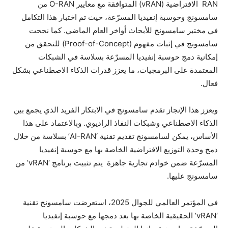
RAN الافتراضية (vRAN) المتوافقة مع معايير O-RAN من
سامسونج وحوسبة إنفيديا المسرّعة، حيث تم اختبار هذا التكامل
في مختبر سامسونج للأبحاث أواخر العام الماضي. كما نجحت
سامسونج في إثبات مفهوم (Proof-of-Concept) للتحقق من
إمكانية دمج حوسبة إنفيديا المسرّعة بسلاسة في الشبكات
المعتمدة على البرمجيات، ما يعزز قدرات الذكاء الاصطناعي بشكل
فعال.
ويعزز هذا الإنجاز تقدم سامسونج في الابتكار الفريد الذي يجمع بين
الذكاء الاصطناعي وشبكات النفاذ الراديوي. وبالاعتماد على هذا
الأساس، يمكن لسامسونج تقديم تقنية ‘AI-RAN’ بسلاسة من خلال
دمج وحدة التوزيع الافتراضية الخاصة بها مع حوسبة إنفيديا
المسرّعة ضمن خوادم تجارية جاهزة يتم تثبيت برنامج ‘vRAN’ من
سامسونج عليها.
في المؤتمر العالمي للجوال 2025، استعرضت سامسونج تقنية
‘vRAN’ الحقيقية الخاصة بها بعد دمجها مع حوسبة إنفيديا