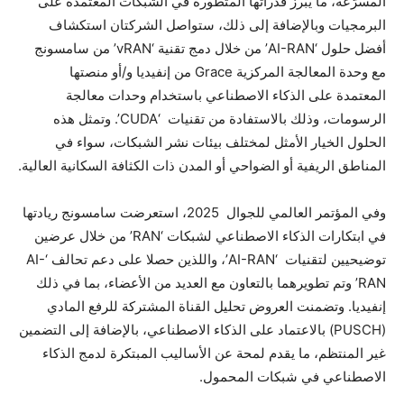
المسرّعة، ما يبرز قدراتها المتطورة في الشبكات المعتمدة على
البرمجيات وبالإضافة إلى ذلك، ستواصل الشركتان استكشاف
أفضل حلول ‘AI-RAN’ من خلال دمج تقنية ‘vRAN’ من سامسونج
مع وحدة المعالجة المركزية Grace من إنفيديا و/أو منصتها
المعتمدة على الذكاء الاصطناعي باستخدام وحدات معالجة
الرسومات، وذلك بالاستفادة من تقنيات ‘CUDA’. وتمثل هذه
الحلول الخيار الأمثل لمختلف بيئات نشر الشبكات، سواء في
المناطق الريفية أو الضواحي أو المدن ذات الكثافة السكانية العالية.
وفي المؤتمر العالمي للجوال 2025، استعرضت سامسونج ريادتها
في ابتكارات الذكاء الاصطناعي لشبكات ‘RAN’ من خلال عرضين
توضيحيين لتقنيات ‘AI-RAN’، واللذين حصلا على دعم تحالف ‘AI-
RAN’ وتم تطويرهما بالتعاون مع العديد من الأعضاء، بما في ذلك
إنفيديا. وتضمنت العروض تحليل القناة المشتركة للرفع المادي
(PUSCH) بالاعتماد على الذكاء الاصطناعي، بالإضافة إلى التضمين
غير المنتظم، ما يقدم لمحة عن الأساليب المبتكرة لدمج الذكاء
الاصطناعي في شبكات المحمول.