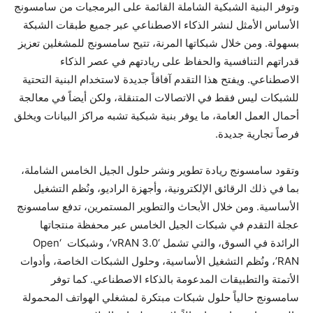
وتوفر البنية الشبكية الشاملة القائمة على البرمجيات من سامسونج
الأساس الأمثل لنشر الذكاء الاصطناعي عبر جميع طبقات الشبكة
بسهولة. ومن خلال شبكاتها المرنة، تتيح سامسونج للمشغلين تعزيز
قدراتهم التنافسية والحفاظ على ريادتهم في عصر الذكاء
الاصطناعي. ويفتح هذا التقدم آفاقاً جديدة لاستخدام البنية التحتية
للشبكات ليس فقط في الاتصالات المتنقلة، ولكن أيضاً في معالجة
أحمال العمل العامة، ما يوفر بنية شبكية تشبه مراكز البيانات ويخلق
فرصاً تجارية جديدة.
وتقود سامسونج ريادة تطوير ونشر حلول الجيل الخامس الشاملة،
بما في ذلك الرقائق الإلكترونية، وأجهزة الراديو، ونُظم التشغيل
الأساسية. ومن خلال الأبحاث والتطوير المستمرين، تدفع سامسونج
عجلة التقدم في شبكات الجيل الخامس عبر محفظة منتجاتها
الرائدة في السوق، والتي تشمل ‘vRAN 3.0’، وشبكات ‘Open
RAN’، ونُظم التشغيل الأساسية، وحلول الشبكات الخاصة، وأدوات
الأتمتة والتطبيقات المدعومة بالذكاء الاصطناعي. كما توفر
سامسونج حالياً حلول شبكات مبتكرة لمشغلي الهواتف المحمولة