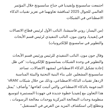
اجتمعت سامسونج وإنفيديا في جناح سامسونج خلال المؤتمر
العالمي للجوال 2025 لمناقشة تعاونهما في تعزيز تقنيات الذكاء
الاصطناعي في الشبكات
(من اليسار: روني فاسيشتا، النائب الأول لرئيس قطاع الاتصالات
في إنفيديا، وجون مون، النائب التنفيذي لرئيس قسم الأبحاث
والتطوير في سامسونج للإلكترونيات)
وقال جون مون، النائب التنفيذي للرئيس ورئيس قسم الأبحاث
والتطوير في وحدة الشبكات بسامسونج للإلكترونيات: “في ظل
إعادة تشكيل الذكاء الاصطناعي لمشهد الاتصالات، تساعد
سامسونج المشغلين على بناء البنية التحتية والبيئة المناسبة
لازدهار تقنيات الذكاء الاصطناعي، وذلك من خلال شبكات ‘vRAN’
المدعومة بالذكاء الاصطناعي والتي أثبتت كفاءتها.” وأضاف: “يمثل
هذا التعاون مع إنفيديا خطوة جديدة في جهودنا المستمرة لتوسيع
منظومة وحدات المعالجة المركزية ووحدات معالجة الرسومات ،
ونتطلع إلى استكشاف المزيد من الفرص في المستقبل.”