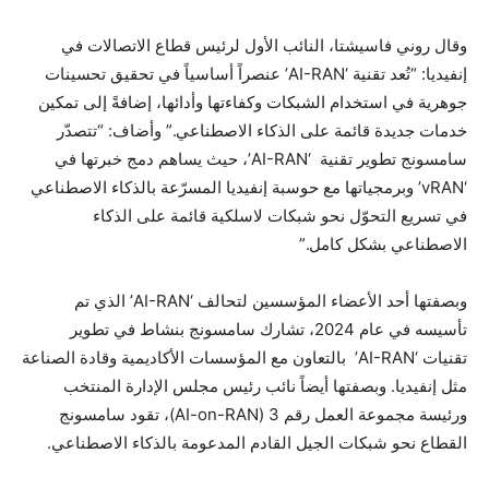
وقال روني فاسيشتا، النائب الأول لرئيس قطاع الاتصالات في
إنفيديا: “تُعد تقنية ‘AI-RAN’ عنصراً أساسياً في تحقيق تحسينات
جوهرية في استخدام الشبكات وكفاءتها وأدائها، إضافةً إلى تمكين
خدمات جديدة قائمة على الذكاء الاصطناعي.” وأضاف: “تتصدّر
سامسونج تطوير تقنية ‘AI-RAN’، حيث يساهم دمج خبرتها في
‘vRAN’ وبرمجياتها مع حوسبة إنفيديا المسرّعة بالذكاء الاصطناعي
في تسريع التحوّل نحو شبكات لاسلكية قائمة على الذكاء
الاصطناعي بشكل كامل.”
وبصفتها أحد الأعضاء المؤسسين لتحالف ‘AI-RAN’ الذي تم
تأسيسه في عام 2024، تشارك سامسونج بنشاط في تطوير
تقنيات ‘AI-RAN’ بالتعاون مع المؤسسات الأكاديمية وقادة الصناعة
مثل إنفيديا. وبصفتها أيضاً نائب رئيس مجلس الإدارة المنتخب
ورئيسة مجموعة العمل رقم 3 (AI-on-RAN)، تقود سامسونج
القطاع نحو شبكات الجيل القادم المدعومة بالذكاء الاصطناعي.