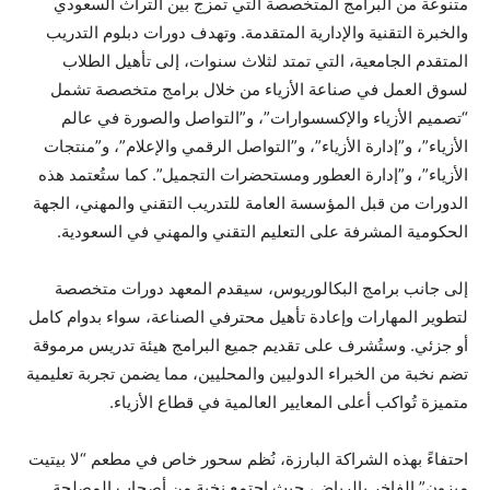
متنوعة من البرامج المتخصصة التي تمزج بين التراث السعودي
والخبرة التقنية والإدارية المتقدمة. وتهدف دورات دبلوم التدريب
المتقدم الجامعية، التي تمتد لثلاث سنوات، إلى تأهيل الطلاب
لسوق العمل في صناعة الأزياء من خلال برامج متخصصة تشمل
“تصميم الأزياء والإكسسوارات”، و”التواصل والصورة في عالم
الأزياء”، و”إدارة الأزياء”، و”التواصل الرقمي والإعلام”، و”منتجات
الأزياء”، و”إدارة العطور ومستحضرات التجميل”. كما ستُعتمد هذه
الدورات من قبل المؤسسة العامة للتدريب التقني والمهني، الجهة
الحكومية المشرفة على التعليم التقني والمهني في السعودية.
إلى جانب برامج البكالوريوس، سيقدم المعهد دورات متخصصة
لتطوير المهارات وإعادة تأهيل محترفي الصناعة، سواء بدوام كامل
أو جزئي. وستُشرف على تقديم جميع البرامج هيئة تدريس مرموقة
تضم نخبة من الخبراء الدوليين والمحليين، مما يضمن تجربة تعليمية
متميزة تُواكب أعلى المعايير العالمية في قطاع الأزياء.
احتفاءً بهذه الشراكة البارزة، نُظم سحور خاص في مطعم “لا بيتيت
ميزون” الفاخر بالرياض، حيث اجتمع نخبة من أصحاب المصلحة