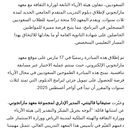
السعوديين، تتعاون هيئة الأزياء التابعة لوزارة الثقافة مع معهد
مارانجوني لإطلاق دبلوم التدريب المتقدم الجامعي الجديد لمدة
ثلاث سنوات. ويقدم المعهد 50 منحة دراسية للطلاب السعوديين
المسجلين في البرنامج، مما يتيح فرصة مميزة للمواطنين
الحاصلين على شهادة الثانوية العامة أو ما يعادلها للالتحاق بهذا
المسار التعليمي المتخصص.
تم إطلاق هذه المبادرة رسميًا في 17 مارس على موقع معهد
مارانجوني الإلكتروني، حيث ستتم عملية الاختيار عبر مسابقة
تنافسية. تمنح هذه المبادرة الطموحين السعوديين في مجال الأزياء
فرصة للحصول على تمويل جزئي لبرامج الدبلوم، التي تمتد لثلاث
سنوات والمقرر أن تبدأ في أواخر أغسطس 2025.
وعبّرت
ستيفانيا فالينتي، المدير الإداري لمجموعة معهد مارانجوني
،
عن امتنانها قائلة: “أتوجه بجزيل الشكر والتقدير إلى هيئة الأزياء
ووزارة الثقافة والهيئة الملكية لمدينة الرياض ووزارة الاستثمار على
دعمهم القيّم في تأسيس هذا المعهد التدريبي العالي. تتمثل مهمتنا