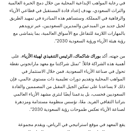
في رعاية المواهب الإبداعية المحلية من خلال دمج الخبرة العالمية
والتراث السعودي، بهدف إعداد قادة المستقبل في قطاعي الأزياء
والرفاهية في المملكة. وستساهم هذه المبادرة في تمهيد الطريق
لجيل جديد من المبدعين والمديرين السعوديين، عبر تزويدهم
بالمهارات اللازمة للتفاعل مع الأسواق العالمية، بما يتماشى مع
رؤية هيئة الأزياء ورؤية السعودية 2030”.
من جهته، أكد
بوراك شاكماك، الرئيس التنفيذي لهيئة الأزياء
، على
أهمية هذه الشراكة قائلاً: “تمثل شراكتنا مع معهد مارانجوني نقطة
تحول في صناعة الأزياء السعودية. فمن خلال الاستثمار في
المواهب المحلية وتقديم دورات تعليمية ذات مستوى عالمي، فإن
ذلك لا يساعدنا على تمكين الجيل المقبل من المصممين والقادة
السعوديين فحسب، بل يدعمنا أيضًا لنثري مشهد الأزياء العالمي
بتراثنا الثقافي الفريد. معًا، نؤسس منظومة مستدامة ومزدهرة
لصناعة الأزياء تعكس طموحات رؤية السعودية 2030”.
يقع المعهد في موقع استراتيجي في الرياض، ويقدم مجموعة