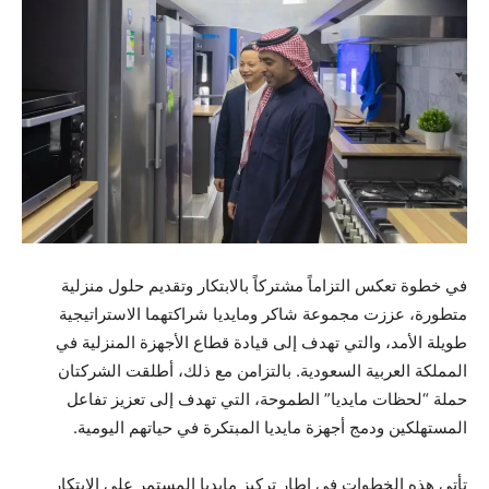
في خطوة تعكس التزاماً مشتركاً بالابتكار وتقديم حلول منزلية
متطورة، عززت مجموعة شاكر ومايديا شراكتهما الاستراتيجية
طويلة الأمد، والتي تهدف إلى قيادة قطاع الأجهزة المنزلية في
المملكة العربية السعودية. بالتزامن مع ذلك، أطلقت الشركتان
حملة “لحظات مايديا” الطموحة، التي تهدف إلى تعزيز تفاعل
المستهلكين ودمج أجهزة مايديا المبتكرة في حياتهم اليومية.
تأتي هذه الخطوات في إطار تركيز مايديا المستمر على الابتكار