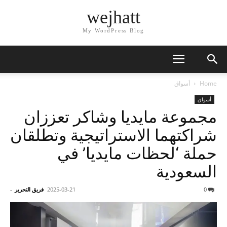
wejhatt
My WordPress Blog
Home
أسواق
أسواق
مجموعة مايديا وشاكر تعززان
شراكتهما الاستراتيجية وتطلقان
حملة ‘لحظات مايديا’ في
السعودية
0
2025-03-21
فريق التحرير
-