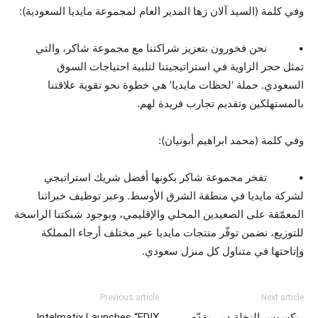
وفي كلمة (السيد آلان زها المدير العام لمجموعة مايديا السعودية):
• نحن فخورون بتعزيز شراكتنا مع مجموعة شاكر، والتي
تمثل حجر الزاوية في استراتيجيتنا لتلبية احتياجات السوق
السعودي. حملة ‘لحظات مايديا’ هي خطوة نحو تقوية علاقتنا
بالمستهلكين وتقديم تجارب فريدة لهم.
وفي كلمة (محمد ابراهيم أبونيان):
• تفخر مجموعة شاكر بكونها أفضل شريك استراتيجي
لشركة مايديا في منطقة الشرق الأوسط. وعبر توظيف خبراتنا
المعمّقة على الصعيدين المحلي والإقليمي، وبوجود شبكتنا الراسخة
للتوزيع، نضمن توفّر منتجات مايديا عبر مختلف أرجاء المملكة
وإتاحتها في متناول كل منزل سعودي.
Previous article
Next article
ريكسوس النخلة دبي يقدّم
Intelmatix Launches “EDIX