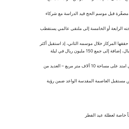
مصغّرة قبل موسم الحج قيد الدراسة مع شركاء
 نسخته الرابعة أو الخامسة إلى ملتقى عالمي يستقطب
حققها المركاز خلال موسمه الثاني، إذ استقبل أكثر
من 16,500 ضيف، وشهد تنظيم 17 أمسية ، وإبرام 50 اتفاقية استراتيجية، نتج عنها حراك اقتصادي تجاوزت قيمته 5 مليارات ريال، إضافة إلى جمع 150 مليون ريال في ليلة
وشارك في نجاح المركاز أكثر من 250 شابًا وشابة من أبناء مكة، الذين صنعوا من التنظيم تجربة فريدة. واحتضن الموقع – الذي امتد على مساحة 10 آلاف متر مربع – العديد من
 تعكس مستقبل العاصمة المقدسة الواعد ضمن رؤية
ً خاصة لعطلة عيد الفطر