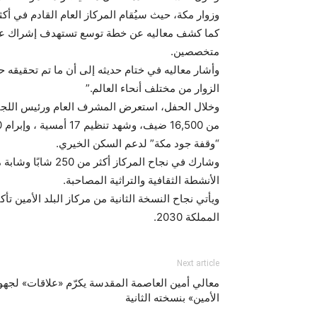
وزوار مكة، حيث سيُقام المركاز العام القادم في أك
كما كشف معاليه عن خطة توسع تستهدف إشراك عامة 
متخصصين.
وأشار معاليه في ختام حديثه إلى أن ما تم تحقيقه حت
الزوار من مختلف أنحاء العالم.”
وخلال الحفل، استعرض المشرف العام ورئيس اللجنة ال
“وقفة جود مكة” لدعم السكن الخيري.
الأنشطة الثقافية والتراثية المصاحبة.
ويأتي نجاح النسخة الثانية من مركاز البلد الأمين ت
المملكة 2030.
Next article
معالي أمين العاصمة المقدسة يكرّم «علاقات» لجهوده
الأمين» بنسخته الثانية