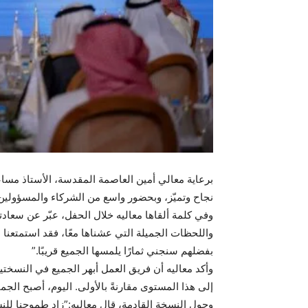
برعاية معالي أمين العاصمة المقدسة، الأستاذ مساعد 
نجاح وتميّز، وبحضور واسع من الشركاء والمسؤولين
وفي كلمة ألقاها معاليه خلال الحفل، عبّر عن سعادته
واللحظات الجميلة التي عشناها معًا، فقد استمتعنا بل
بفضلهم سنجني ثمارًا يلمسها الجميع قريبًا.”
وأكد معاليه أن فريق العمل أبهر الجميع في النسختين
إلى هذا المستوى مقارنةً بالأولى. اليوم، أصبح الج
وحول النسخة القادمة، قال معاليه:”زاد طموحنا للن