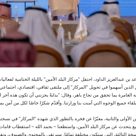
بن عبدالعزيز الداود، احتفل “مركاز البلد الأمين” بالليلة الختامية لفعالي
 الذين أسهموا في تحويل “المركاز” إلى ملتقى ثقافي، اقتصادي، اجتماعي
 الغامرة بما تحقق من نجاح باهر، وقال: “بدايةً يحزنني أن تكون هذه آخر ل
قاء جميع الوجوه التي آمنت بنا وزارتنا. وأقدّم شكرًا خاصًا لكل من آمن بمر
 الأولى والثانية، معبّرًا عن فخره بالتطور الذي شهده “المركاز” في نسخته
ميع يتحدث عن مركاز البلد الأمين، واستطعنا – بحمد الله – استقطاب قامات
سخة الثالثة، التي ستكون مختلفة تمامًا. سنرتقي بالمحتوى والضيوف، ونفت