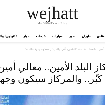
wejhatt
My WordPress Blog
فنادق
طيران
صور
سيارات
خدمات
حوار
تكنولوجيا وا
لي أمين العاصمة المقدسة: “الطموح كَبُر.. والمركاز سيكون وجهة عالمية”
از البلد الأمين.. معالي أمي
َبُر.. والمركاز سيكون وجهة