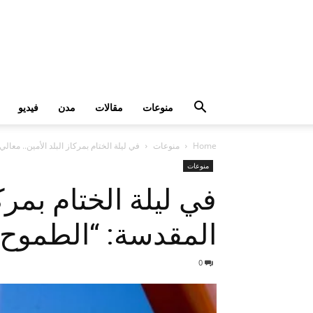
منوعات
مقالات
مدن
فيديو
Home
منوعات
في ليلة الختام بمركاز البلد الأمين.. معا
منوعات
في ليلة الختام بمرك
المقدسة: “الطموح ك
0