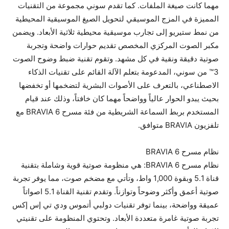
مهما كانت صيغة الملفات. كما تقدم سوني مجموعة من التقنيات
المميزة في المزج الموسيقي لتحويل الصيغ الموسيقية المحيطية
من نمط ستيريو إلى تجارب موسيقية محيطية ثلاثية الأبعاد. ويضمن
مكبر الصوت المركزي المخصص تقديم حوارات واضحة وتجربة
صوتية دقيقة ونقية في كل مشهد. وتقوم تقنية ضبط وضوح الصوت
3™ من سوني، المدعومة بتعلم الآلة القائم على تقنيات الذكاء
الاصطناعي، بالتعرف على الأصوات البشرية لتضخمها أو تخفضها
بحيث يبدو الحوار عالياً وواضحاً مهما كان خافتاً، وذلك عند قيام
المستخدم بربط السماعة الشريطية من فئة مسرح BRAVIA 6 مع
تلفزيون BRAVIA متوافق.
نظام مسرح BRAVIA 6
نظام مسرح BRAVIA 6: هي منظومة صوتية قوية وشاملة بتقنية
قناة 5.1 وبقوة 1,000 واط، وتأتي مع مضخم صوت، مما يوفر تجربة
صوتية أعمق وأكثر وضوحاً وتوازناً. وتقدم تقنية القناة 5.1 اصواتاً
عميقة وواضحة، بينما توفر تقنيات دولبي أتموس ودي تي إس إكس
تجربة صوتية غامرة متعددة الأبعاد. وتحتوي المنظومة على تقنيتي