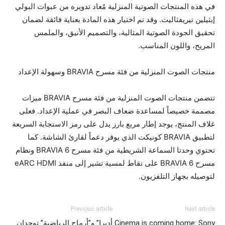
في هذه المنتجات الصوتية المنزلية مُعاد تدويره من عبوات البولي
إيثيلين تيريفثاليت. وقد تم اختيار هذه المادة بعناية فائقة لضمان
تحقيق الجودة الصوتية المثالية، والتصميم الأنيق، والملمس
المريح، واللون المناسب.
منتجات الصوت المنزلية من فئة مسرح BRAVIA وسهولة الإعداد
تتضمن منتجات الصوت المنزلية من فئة مسرح BRAVIA ميزات
مصممة خصيصاً لمساعدة ضعاف البصر في عملية الإعداد. فعلى
غلاف المنتج، يوجد إطار مربع بارز يدل على رمز الاستجابة السريعة
لتطبيق BRAVIA كونيكت الذي يوفر دعماً لقارئ الشاشة. كما
تحتوي وحدتا السماعة الشريطية من فئة مسرح BRAVIA 6 ونظام
مسرح BRAVIA 6 على نقاط لمسية تشير إلى منفذ eARC HDMI
لتوصيله بجهاز التلفزيون.
Previous article
Next article
Cinema is coming home: Sony
أديرا” و”أرماح الرياضية” توحدان