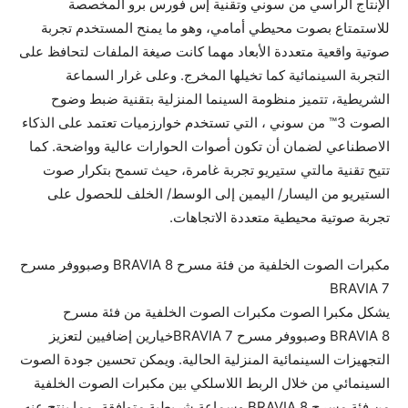
الإنتاج الرأسي من سوني وتقنية إس فورس برو المخصصة
للاستمتاع بصوت محيطي أمامي، وهو ما يمنح المستخدم تجربة
صوتية واقعية متعددة الأبعاد مهما كانت صيغة الملفات لتحافظ على
التجربة السينمائية كما تخيلها المخرج. وعلى غرار السماعة
الشريطية، تتميز منظومة السينما المنزلية بتقنية ضبط وضوح
الصوت 3™ من سوني ، التي تستخدم خوارزميات تعتمد على الذكاء
الاصطناعي لضمان أن تكون أصوات الحوارات عالية وواضحة. كما
تتيح تقنية مالتي ستيريو تجربة غامرة، حيث تسمح بتكرار صوت
الستيريو من اليسار/ اليمين إلى الوسط/ الخلف للحصول على
تجربة صوتية محيطية متعددة الاتجاهات.
مكبرات الصوت الخلفية من فئة مسرح BRAVIA 8 وصبووفر مسرح
BRAVIA 7
يشكل مكبرا الصوت مكبرات الصوت الخلفية من فئة مسرح
BRAVIA 8 وصبووفر مسرح BRAVIA 7خيارين إضافيين لتعزيز
التجهيزات السينمائية المنزلية الحالية. ويمكن تحسين جودة الصوت
السينمائي من خلال الربط اللاسلكي بين مكبرات الصوت الخلفية
من فئة مسرح BRAVIA 8 وسماعة شريطية متوافقة، مما ينتج عنه