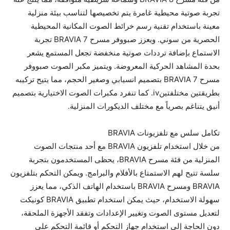
تجربة صوتية محيطية غامرة يتم تخصيصها لتناسب بيئة منزلية
معينة باستخدام تقنية رسم خرائط الصوت المكانية المحيطية
الحصرية من سوني. ويعزز صبووفر مسرح BRAVIA 7 تجربة
الاستماع بإضافة ترددات صوتية منخفضة تجعل المستمع يشعر
بحدة المشاهد الحركية المعروضة. ويتميز مكبر الصوت صبووفر
مسرح BRAVIA 7 بتصميم انسيابي وصغير الحجم، مما يتيح تركيبه
بطريقتين مختلفتينiv. كما تنفرد مكبرات الصوت الاختيارية بتصميم
أنيق يتناغم بصرياً مع مختلف الديكورات المنزلية.
تكامل سلس مع تلفزيونات BRAVIA
من خلال استخدام تلفزيون BRAVIA مع أحد منتجات الصوت
المنزلية من فئة مسرح BRAVIA، يحظى المستخدمون بتجربة
سلسة تتيح لهم الاستمتاع بالأفلام والبرامج. ويمكن التحكم بتلفزيون
BRAVIA ومسرح BRAVIA باستخدام الهاتف الذكي، مما يعزز
سهولة الاستخدام، حيث يمكن استخدام تطبيق BRAVIA كونيكت
لتعديل مستوى الصوت وتغيير الإعدادات وتفقد الأجهزة الملحقة،
دون الحاجة إلى استخدام جهاز التحكم أو قائمة التحكم على