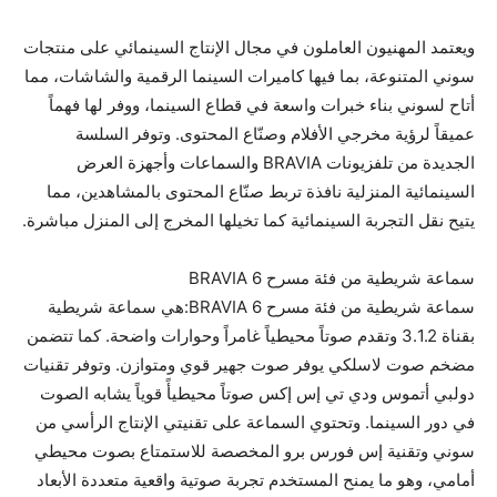
ويعتمد المهنيون العاملون في مجال الإنتاج السينمائي على منتجات
سوني المتنوعة، بما فيها كاميرات السينما الرقمية والشاشات، مما
أتاح لسوني بناء خبرات واسعة في قطاع السينما، ووفر لها فهماً
عميقاً لرؤية مخرجي الأفلام وصنّاع المحتوى. وتوفر السلسة
الجديدة من تلفزيونات BRAVIA والسماعات وأجهزة العرض
السينمائية المنزلية نافذة تربط صنّاع المحتوى بالمشاهدين، مما
يتيح نقل التجربة السينمائية كما تخيلها المخرج إلى المنزل مباشرة.
سماعة شريطية من فئة مسرح BRAVIA 6
سماعة شريطية من فئة مسرح BRAVIA 6:هي سماعة شريطية
بقناة 3.1.2 وتقدم صوتاً محيطياً غامراً وحوارات واضحة. كما تتضمن
مضخم صوت لاسلكي يوفر صوت جهير قوي ومتوازن. وتوفر تقنيات
دولبي أتموس ودي تي إس إكس صوتاً محيطيأً قوياً يشابه الصوت
في دور السينما. وتحتوي السماعة على تقنيتي الإنتاج الرأسي من
سوني وتقنية إس فورس برو المخصصة للاستمتاع بصوت محيطي
أمامي، وهو ما يمنح المستخدم تجربة صوتية واقعية متعددة الأبعاد