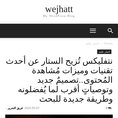
wejhatt
My WordPress Blog
Home
اخبار عامه
اخبار عامه
نتفليكس تُزيح الستار عن أحدث
تقنيات وميزات مُشاهدة
المُحتوى..تصميمٌ جديد
وتوصياتٍ أقرب لما يُفضلونه
وطريقة جديدة للبحث
0
2025-05-07
فريق التحرير
-