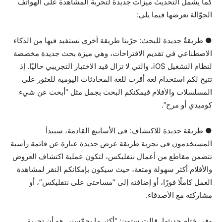
كما يشمل التحديث ميزات جديدة لتجربة المشاهدة على الهواتف
الجوّالة نعرضها فيما يلي:
● طريقةٌ جديدة للبحث: جرّبنا طريقة أخرى نستفيد فيها من الذكاء
الاصطناعي في تقديم الاقتراحات، وهي ميزة بحث جديدة مخصصة
لنظام التشغيل iOS، والتي لا تزال قيد الاختبار التجريبي حاليًا. إذ
تتيح لكم استخدام لغة أقرب للغة المحادثات اليومية للعثور على
المسلسلات والأفلام فيمكنكم البحث بجمل مثل “أبحث عن شيء
كوميدي أو مرح”.
● طريقة جديدة للاكتشاف: في الأسابيع القادمة، سيبدأ
المستخدمون في تجربة طريقة عرض جديدة عبارة عن قائمة رأسية
تتضمن مقاطع من أعمال نتفليكس، لتكون عملية اكتشاف العروض
والأفلام أكثر سهولة ومتعة، حيث سيكون بإمكانكم النقر لمشاهدة
العمل كاملًا فورًا، أو إضافته إلى “مساحتى على نتفليكس”، أو
مشاركته مع الأصدقاء.
وفي ختام حديثها، قالت ستون: “أكثر ما يحمّسني هو أن تجربة