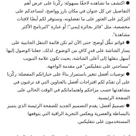
● اكتشف ما تشاهده لاحقًا بسهولة: ركّزنا على عرض أهم
التفاصيل عن كل عنوان في مكان بارز وواضح، لنساعدكم على
التركيز على العثور على ما تفضلونه، وسنوفر لكم أيضًا لافتات
مخصصة، مثل “فائز بجائزة إيمي”؛ أو عبارة “البرنامج الأكثر
مشاهدة”.
● قوائم تنقُّل أوضح: حتى الآن لم تكن قائمة التنقل الجانبية على
يسار الشاشة على قدرٍ كافٍ من الوضوح. لذلك، جعلنا الوصول إليها
أسهل بنقلها إلى أعلى الشاشة، بحيث تكون علامة التبويب
“مساحتي على نتفليكس” في مقدمة الواجهة.
● توصيات أفضل تتغير باستمرار بناءً على خياراتكم المفضلة: ركّزنا
على أن تقدّم لكم اقتراحات أفضل بالعناوين التي قد ترغبون في
مشاهدتها حسب مزاجكم واهتماماتكم في الوقت الحالي على
الصفحة الرئيسية.
● تصميمٌ أفضل: يقدم التصميم الجديد للصفحة الرئيسة الذي يتميز
بالبساطة والعصرية ويعكس التجربة الراقية التي يتوقعها
المستخدمون على نتفليكس.