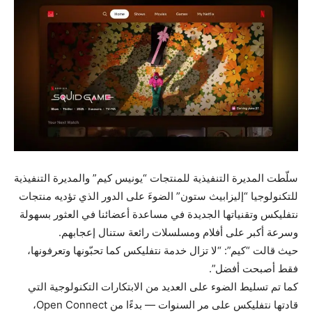
سلّطت المديرة التنفيذية للمنتجات “يونيس كيم” والمديرة التنفيذية
للتكنولوجيا “إليزابيث ستون” الضوءَ على الدور الذي تؤديه منتجات
نتفليكس وتقنياتها الجديدة في مساعدة أعضائنا في العثور بسهولة
وسرعة أكبر على أفلام ومسلسلات رائعة ستنال إعجابهم.
حيث قالت “كيم”: “لا تزال خدمة نتفليكس كما تحبّونها وتعرفونها،
فقط أصبحت أفضل”.
كما تم تسليط الضوء على العديد من الابتكارات التكنولوجية التي
قادتها نتفليكس على مر السنوات — بدءًا من Open Connect،