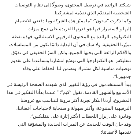
شبكتنا الرائدة في توصيل المحتوى، وصولًا إلى نظام التوصيات
الشخصية المتقدّم الذي نقدّمه لمشتركينا.
وكما ذكرت “ستون”: “ما يميّز هذه الشركة وما دفعني للانضمام
إليها والاستمرار فيها هو قدرتها الفريدة على دمج ميزات
التكنولوجيا الرائدة مع المحتوى الترفيهي الاستثنائي، فهذه نقطة
تميُزنا الحقيقية. ولا شك في أن البداية دائمًا تكون من المسلسلات
والأفلام الرائعة التي يحبها الجميع، ولكن السرّ الحقيقي في تفوّق
نتفليكس هو التكنولوجيا التي توسّع انتشارنا وتساعدنا على تقديم
توصيات مناسبة لكل مشترك وتضمن لنا الحفاظ على وفاء
جمهورنا”.
يبدأ المستخدمون في رؤية التغيير الذي شهدته الصفحة الرئيسة في
الأسابيع والشهور القادمة. تقول “كيم”: ” عندما بدأنا التفكير في هذا
المشروع، أردنا ابتكار تجربة أكثر مرونة لتتناسب مع عروضنا
الترفيهية المتنوعة، وأكثر سهولة واستجابة لاحتياجات أعضائنا،
وقادرة على إبراز اللحظات الأكثر إثارة على نتفليكس”.
وقد حان الوقت للحديث عن الميزات الجديدة والمشوّقة التي
نقدمها لأعضائنا: