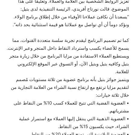
تعزيز الروابط الشخصية بين العلامة والعملاء. وتعليقاً على هذا
الموضوع، قالت نورتاج أفريدي، الرئيسة التنفيذية لدى بتيل:
“يسعدنا أن نكافئ عملاءنا الأوفياء من خلال إطلاق برنامج الولاء.
ونؤكد دوماً أن أي تواصل مع عملائنا هو قيمة استثنائية بحد ذاته”.
كما تم تصميم البرنامج ليقدم تجربة سلسة متعددة القنوات، مما
يسمح للأعضاء بكسب واسترداد النقاط داخل المتجر وعبر الإنترنت.
ويستطيع العملاء الاستفادة من مزايا البرنامج من خلال زيارة متجر
بتيل وكافيه بتيل وبتيل الآن، أو التسوق عبر الموقع الإلكتروني
للعلامة.
ويتميز جوائز بتيل بأنه برنامج عضوية من ثلاثة مستويات مُصمم
لتقديم مزايا ترتفع مع ارتفاع نسبة الشراء من العلامة التجارية من
خلال ثلاثة خيارات:
• العضوية الفضية التي تتيح للعملاء كسب 10% من النقاط على
مشترياتهم.
• العضوية الذهبية التي ينتقل إليها العملاء مع استمرار عملية
الشراء، حيث يكسبون 15% من النقاط.
• العضوية البلاتينية التي تمنح العملاء 20% من النقاط.