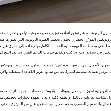
حلول الروبوتات، عن توقيع اتفاقية توزيع حصرية مع هيستيا روبوتكس المتخ
وتكس الموزّع الحصري لحلول تحضير القهوة الروبوتية التي تطورها هيستي
لاصطناعي ومحطات القهوة ذاتية الخدمة بالكامل، بالإضافة إلى حقوق غير
وتكس في تسويق وبيع وتركيب وتقديم خدمات الدعم الفني وما بعد البيع في 
طوير الأعمال لدى بروڤن روبوتكس: “يسعدنا التعاون مع هيستيا روبوتكس 
بتوفير تقنيات متقدمة للشركات، من شأنها تعزيز الكفاءة التشغيلية والارت
لروبوتية تطورًا من خلال روبوتات الباريستا ومحطات القهوة ذاتية الخدمة ب
ل بشاشة تفاعلية بالكامل وأنظمة ذكية لإعداد القهوة بخيارات تخصيص م
طال والتصميم العصري بحجم صغير، مع مستوى عالٍ من الموثوقية حتى في ال