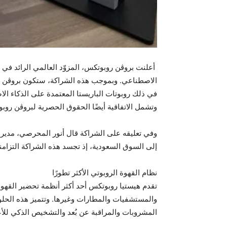
أعلنت بروڤن روبوتكس، المزوّد العالمي الرائد في 
الاصطناعي. وبموجب هذه الشراكة، ستكون بروڤن روب
في ذلك روبوتات الباريستا المعتمدة على الذكاء ا
وتشمل الاتفاقية أيضًا الحقوق الحصرية لبروڤن روب
وفي تعليقه على الشراكة قال أنور المحرصي، مدير ت
إلى السوق السعودية، إذ تجسد هذه الشراكة التزامنا 
نظام القهوة الروبوتي الأكثر تطورًا
تقدم هيستيا روبوتكس أحد أكثر أنظمة تحضير القهوة ا
والمستشفيات والمطارات وغيرها. وتتميز هذه الحلو
المشروبات والمراقبة عن بُعد والتشخيص الذكي للأع