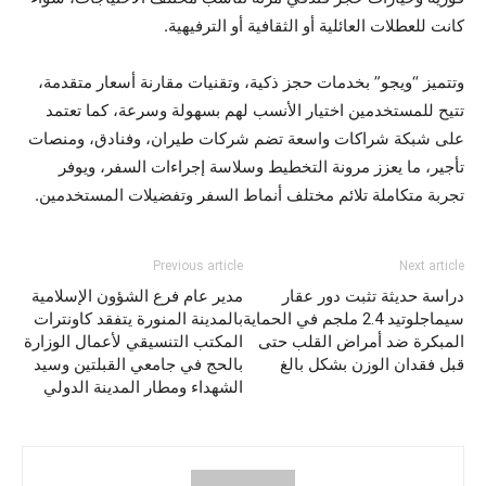
كانت للعطلات العائلية أو الثقافية أو الترفيهية.
وتتميز “ويجو” بخدمات حجز ذكية، وتقنيات مقارنة أسعار متقدمة،
تتيح للمستخدمين اختيار الأنسب لهم بسهولة وسرعة، كما تعتمد
على شبكة شراكات واسعة تضم شركات طيران، وفنادق، ومنصات
تأجير، ما يعزز مرونة التخطيط وسلاسة إجراءات السفر، ويوفر
تجربة متكاملة تلائم مختلف أنماط السفر وتفضيلات المستخدمين.
Previous article
Next article
دراسة حديثة تثبت دور عقار
مدير عام فرع الشؤون الإسلامية
سيماجلوتيد 2.4 ملجم في الحماية
بالمدينة المنورة يتفقد كاونترات
المبكرة ضد أمراض القلب حتى
المكتب التنسيقي لأعمال الوزارة
قبل فقدان الوزن بشكل بالغ
بالحج في جامعي القبلتين وسيد
الشهداء ومطار المدينة الدولي