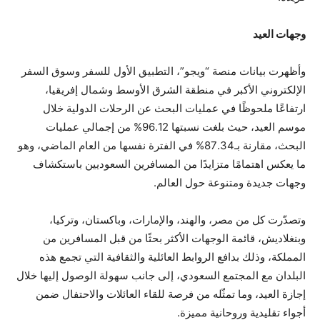
وجهات العيد
وأظهرت بيانات منصة “ويجو”، التطبيق الأول للسفر وسوق السفر
الإلكتروني الأكبر في منطقة الشرق الأوسط وشمال إفريقيا،
ارتفاعًا ملحوظًا في عمليات البحث عن الرحلات الدولية خلال
موسم العيد، حيث بلغت نسبتها 96.12% من إجمالي عمليات
البحث، مقارنة بـ87.34% في الفترة نفسها من العام الماضي، وهو
ما يعكس اهتمامًا متزايدًا من المسافرين السعوديين باستكشاف
وجهات جديدة ومتنوعة حول العالم.
وتصدّرت كل من مصر، والهند، والإمارات، وباكستان، وتركيا،
وبنغلاديش، قائمة الوجهات الأكثر بحثًا من قبل المسافرين من
المملكة، وذلك بدافع الروابط العائلية والثقافية التي تجمع هذه
البلدان مع المجتمع السعودي، إلى جانب سهولة الوصول إليها خلال
إجازة العيد، وما تمثّله من فرصة للقاء العائلات والاحتفال ضمن
أجواء تقليدية وروحانية مميزة.