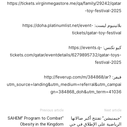
https://tickets.virginmegastore.me/qa/family/29242/qatar
-toy-festival-2025
بلاتينيوم ليست: https://doha.platinumlist.net/event-
tickets/qatar-toy-festival
كيو تكتس: https://events.q-
tickets.com/qatar/eventdetails/6279895732/qatar-toys-
festival-2025
فيفر: http://feverup.com/m/384868/ar?
utm_source=landing&utm_medium=referral&utm_campai
gn=384868_doh&utm_term=41036
Previous article
Next article
“جيمنيشن” تفتتح أكبر صالاتها
“SAHEM” Program to Combat
الرياضية على الإطلاق في حي
Obesity in the Kingdom