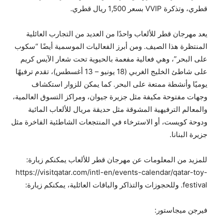
قطري، وتذكرة VVIP بسعر 1,500 ريال قطري.
يعد مهرجان قطر للألعاب واحدًا من العديد من التجارب العائلية
المنتظرة هذا الصيف. ومن أبرز الفعاليات الموسمية أيضًا “سكوب
على البحر”، وهي فعالية مفعمة بالحيوية تحت شعار الآيس كريم
على شاطئ الخليج الغربي (18 يونيو – 13 أغسطس)، تقدم ترفيهًا
يوميًا وأنشطة ممتعة على البحر. كما يمكن للزوار استكشاف
وجهات مفتوحة مكيفة مثل جزيرة جيوان، ومراكز التسوق العالمية،
والمعالم الترفيهية المشوقة مثل حديقة مريال للألعاب المائية
ودوحة كويست، أو الاسترخاء في المنتجعات الشاطئية الفاخرة مثل
جزيرة البنانا.
للمزيد من المعلومات عن مهرجان قطر للألعاب يمكنكم زيارة:
https://visitqatar.com/intl-en/events-calendar/qatar-toy-
festival. وللحجوزات والتذاكر والباقات العائلية، يمكنكم زيارة:
فيرجن ميجاستور: