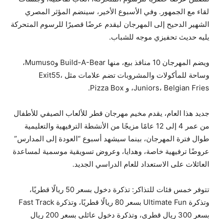
لقاء مع الجمهور. وفي الأسبوع الأخير، سينضم المؤثر المصري
الشهير الدحيح إلى المهرجان ليقدم عرضًا قصيرًا للرسوم المتحركة
يليه حديث تحفيزي موجه للشباب.
ويضم المهرجان 10 منافذ بيع، منها Build-A-Bear وMumuso،
وساحة للمأكولات والمشروبات تضم علامات مثل Exit55،
Juniors، Belgian Fries، و Pizza Box.
جديد هذا العام، يقدم مخيم مهرجان قطر للألعاب الصيفي للأطفال
من عمر 4 إلى 12 عامًا مزيجًا من الأنشطة الترفيهية والتعليمية
طوال فترة المهرجان، بينما سيشهد أسبوع “العودة إلى المدارس”
عروضًا ترفيهية خاصة، وهدايا، وعروض تسويقية موسمية لمساعدة
العائلات على الاستعداد للعام الدراسي الجديد.
تتوفر خمس فئات للتذاكر: تذكرة دخول بسعر 50 ريالًا قطريًا،
وتذكرة Ultimate Fun بسعر 80 ريالًا قطريًا، وتذكرة Fast Track
بسعر 300 ريال قطري، وتذكرة دخول عائلي بسعر 200 ريال