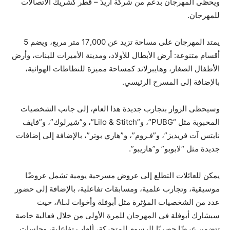
ويحظى المهرجان بدعم من شركة أريدُ – قطر كشريك الاتصالات
للمهرجان.
يمتد المهرجان على مساحة تزيد عن 17,000 متر مربع، ويضم 5
أقسام متنوعة: أرض الأبطال للأولاد، ومدينة الأميرات للبنات، وأرض
الأطفال الصغار، وهايبرلاند كمساحة مميزة للنطاطات الهوائية،
بالإضافة إلى المسرح الرئيسي.
وسيحظى الزوار بتجارب جديدة هذا العام، إلى جانب الشخصيات
المحبوبة مثل “PUBG”، و”Lilo & Stitch”، و”شيرلوك”، و”فايف
نايتس آت فريديز”، و”فـروم”، و”هاري بوتر”، بالإضافة إلى إضافات
جديدة مثل “لابوبو” و”هاريبو”.
يمكن للعائلات التطلع إلى عروض مسرحية يومية تشمل عروضًا
موسيقية، وتجارب علمية، ومسابقات تفاعلية، بالإضافة إلى حضور
عدد من الشخصيات المؤثرة مثل أبوفلة وأخوات ALJ، حيث
سيشارك أبوفلة في المهرجان للمرة الأولى من خلال فعالية خاصة
تتضمن عرضًا حصريًا للرسوم المتحركة، ألعاب تفاعلية، وجلسات