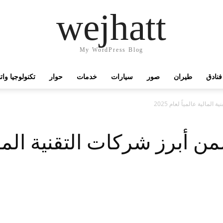
wejhatt
My WordPress Blog
فنادق
طيران
صور
سيارات
خدمات
حوار
تكنولوجيا وا
مالية عالمياً لعام 2025
 أبرز شركات التقنية المالي