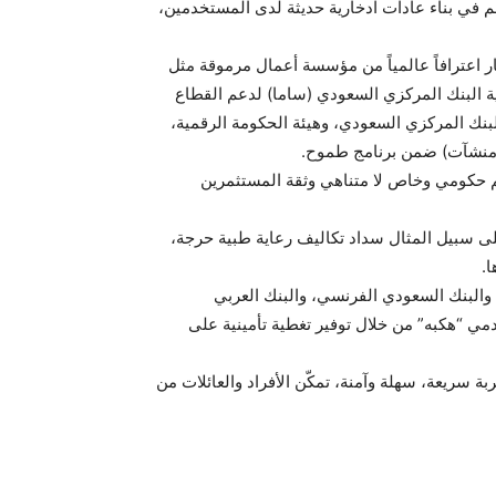
هم في بناء عادات ادخارية حديثة لدى المستخدمين،
مياً لعام 2025، قال نايف أبوصيده: “يعد هذا الاختيار اعترافاً عالمياً من مؤسسة أعمال مرموقة مثل
راتيجية البنك المركزي السعودي (ساما) لدعم القطاع
البنك المركزي السعودي، وهيئة الحكومة الرقمية،
ة (منشآت) ضمن برنامج طموح.
م حكومي وخاص لا متناهي وثقة المستثمرين
 على سبيل المثال سداد تكاليف رعاية طبية حرجة،
.
والبنك السعودي الفرنسي، والبنك العربي
ي “هكبه” من خلال توفير تغطية تأمينية على
 سريعة، سهلة وآمنة، تمكّن الأفراد والعائلات من