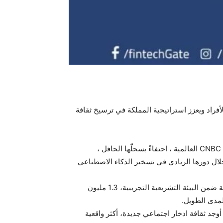
لأفراد ويعزز استراتيجية المملكة في ترسيخ ثقافة
أدرجت الشركة الوطنية الناشئه “هكبه” السعودية ضمن أفضل شركات التقنية المالية في العالم لعام 2025″ على قائمة شبكة CNBC العالمية ، احتفاءً بسجلّها الحافل ،
لال دورها الريادي في تسخير الذكاء الاصطناعي
تجاوز عدد المستخدمين المسجّلين لدى «هكبه»، المُصرّح لها من قِبل البنك المركزي السعودي (ساما) لتجربة خدماتها الابتكارية ضمن البيئة التشريعية التجريبية، 1.3 مليون
جد ثقافة ادخار اجتماعي جديدة، أكثر واقعية