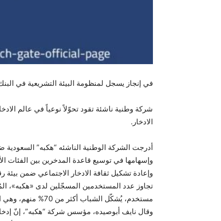
في إنجاز يسجل لمنظومة البيئة التشريعية في البنك
شركة وطنية ناشئة تقود تحوّلاً نوعياً في عالم الاد
الادخار.
وإسهامها في توسيع قاعدة المدخرين بين الفئات الأ
وإعادة تشكيل ثقافة الادخار الاجتماعي ضمن بيئة رق
مستخدم، يُشكّل الشباب أكثر من 70% منهم، وهي الفئة التي تحتاج إلى دعم فعّال لبناء عادات ادخار إيجابية ومستدامة على المدى الطويل.
وقال نايف أبوصيده، مؤسس شركة “هكبه”، إنّ إدخال 