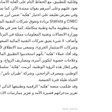
وقابلية للتطبيق، مع الحفاظ التام على الغاية الأس
تعود عليهم وعلى أسرهم بفوائد ممتدة الأثر، كما ت
CNBC و Statista بريادة وتفوق شركات
وبناء منظومة مالية وطنية متكاملة، كما نعتز في هكب
ووزارة الاتصالات وتقنية المعلومات ممثلة في الب
وأضاف: لا شيء يعيق شركات التقنية المالية السع
وشركات الاستثمار الجريء، ونسعى منذ الانطلاق لأ
وقد أفاد عملاء “هكبه” بأنهم استخدموا التطبيق الم
وعلاجات خصوبة لتكوين أسرة، ومصاريف الزواج، ومص
وفي إطار هذه الرؤية الوطنية، أبرمت “هكبه” سلسل
الوطني، ومصرف الراجحي، وشركة “طيران ناس”، وشرك
الحياة طيلة فترة الجمعية.
وقد صُمِّمت منصة “هكبه” الرقمية وتطبيقها الذكي ل
تعزيز مدخراتهم قصيرة الأمد و تعزيز ممارسات الا
Next article