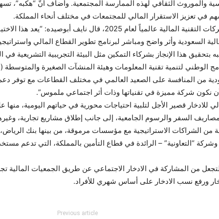
اسية والموروث الثقافي لهذه الممارسة المجتمعية. وأضاف أنَّ “هكبه”، تس
سهم في تعزيز الاستقرار المالي للمجتمعات في مختلف أنحاء المملكة.
وفي معرض تعليقه على اختيار “هكبه” ضمن أبرز شركات التقنية المالية عال
 التقنية المالية السعودية وأثر واضح ومباشر لبرنامج تطوير القطاع المالي واست
ه بتحقيق هذا الإنجاز بشركاء التمكين مثل البيئة التجريبية التشريعية في 
رنامج الوطني لتنمية تقنية المعلومات وهيئة المنشآت الصغيرة والمتوسط
ودية من المنافسة على الصعيد العالمي في مختلف القطاعات مع توفر دع
ن نكون شركة مميزة في تقنياتها وذات أثر اجتماعي ملموس”.
الي للادخار قصير الأجل لتلبية احتياجات محورية في حياتهم اليومية، منها
اريف السفر والرسوم الجامعية، إلى جانب إطلاق مشاريع تجارية، وغيرها
ة من الشراكات الاستراتيجية مع مؤسسات مرموقة، من بينها بنك الرياض، 
ة “التعاونية” – الرائدة في قطاع التأمين بالمملكة، التي تدعم مستخدم
تجعل من المشاركة في الادخار الاجتماعي عن طريق الجمعيات المالية تجربة
دخار ورفع نسب الادخار على أساس شهري للأفراد.
Previous article