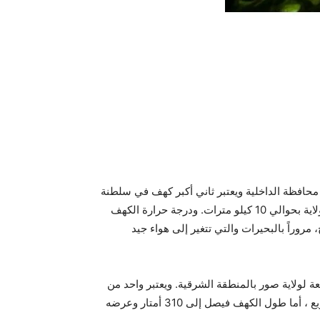
محافظة الداخلية ويعتبر ثاني أكبر كهف في سلطنة
عمان بعد كهف مجلس الجن في ولاية قريات وسمي الكهف بالهوتة نسبة إلى القرية الموجودة بالقرب منه، ويبعد عن مركز الولاية بحوالي 10 كيلو مترات. ودرجة حرارة الكهف
روراً بالبحيرات والتي تتغير إلى هواء جيد
لولاية صور بالمنطقة الشرقية. ويعتبر واحد من
أعظم وأجمل العجائب الطبيعية، والذي يعتبر ثالث أكبر الكهوف الجوفية في العالم .وتبلغ مساحة أرضية الكهف 58 ألف متر مربع ، أما طول الكهف فيصل إلى 310 أمتار وعرضه