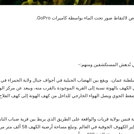
التقاط صور تحت الماء بواسطة كاميرات GoPro.
 تُدهش المستكشفين ومنهم:-
سلطنة عمان، ويقع بين الهضاب الجبلية في أجواف جبال ولاية الحمراء في 
لضغط الجوي ويصل الهواء الخارجي للداخل من كهف الهوتة إلى كهف الفلاح، م
 بولاية قريات والواقعة على الطريق الذي يربط بين قرية ضباب التابعة 