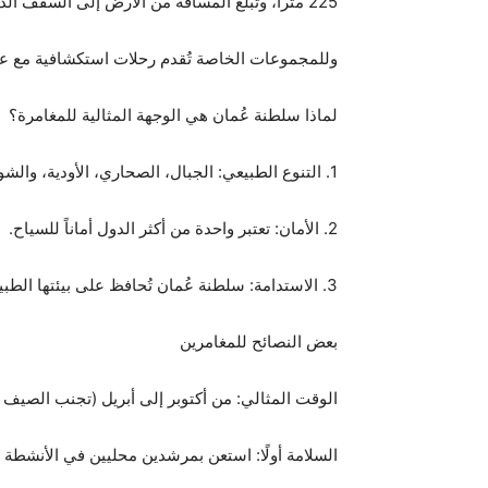
225 متراً، وتبلغ المسافة من الأرض إلى السقف الذي هو على هيئة القبة 120 متراً.
وللمجموعات الخاصة تُقدم رحلات استكشافية مع علم
لماذا سلطنة عُمان هي الوجهة المثالية للمغامرة؟
1. التنوع الطبيعي: الجبال، الصحاري، الأودية، والشواطئ.
2. الأمان: تعتبر واحدة من أكثر الدول أماناً للسياح.
3. الاستدامة: سلطنة عُمان تُحافظ على بيئتها الطبيعية وتجعل من المغامرة تجربة صديقة للبيئة.
بعض النصائح للمغامرين
الوقت المثالي: من أكتوبر إلى أبريل (تجنب الصيف ا
السلامة أولًا: استعن بمرشدين محليين في الأنشطة