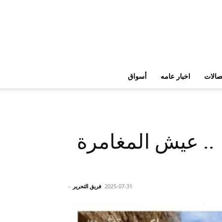
تصالات
اخبار عامه
أسواق
.. عيش المغامرة
2025-07-31
فريق التحرير
-