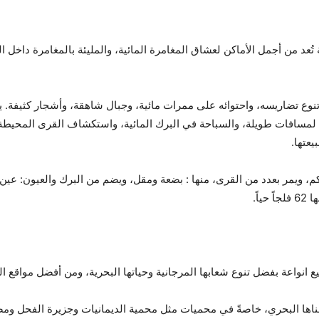
 تُعد من أجمل الأماكن لعشاق المغامرة المائية، والمليئة بالمغامرة داخ
تنوع تضاريسه، واحتوائه على ممرات مائية، وجبال شاهقة، وأشجار كثيفة. 
مسافات طويلة، والسباحة في البرك المائية، واستكشاف القرى المحيطة ب
عتها.
دي بني خالد: هو وادٍ دائم الجريان يبلغ طولة 49 كم، ويمر بعدد من القرى، منها : بضعة ومقل، ويضم 
 انواعة بفضل تنوع شعابها المرجانية وحياتها البحرية، ومن أفضل مواقع 
غناها البحري، خاصةً في محميات مثل محمية الديمانيات وجزيرة الفحل و