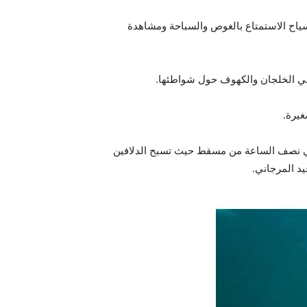
عها الأحيائي وجغرافيتها ومقوّماتها الطبيعية وهي عبارة عن أرخبيل يضم 9 جزر، يمكن للسياح الاستمتاع بالغوص والسباحة ومشاهدة
غيرة.
الي نصف الساعة من مسقط حيث تسبح الدلافين
يد المرجاني.