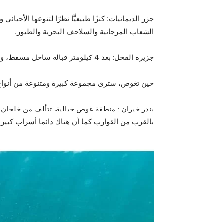
الشعاب المرجانية والسلاحف البحرية والطيور.
جزيرة الفحل: بعد 4 كيلومتر قبالة ساحل مسقط، ويستغرق الوصول لها حوالي 20 دقيقة بالقارب وتوفر تجربة غوص ممتازة في الخلجان والكهوف حول شواطئها.
حين تغوص، سترى مجموعة كبيرة ومتنوعة من أنواع ال
بندر خيران : منطقة غوص خيالية، تتألف من خلجان
بالقرب من القوارب كما أن هناك دائما أسراب كبيرة