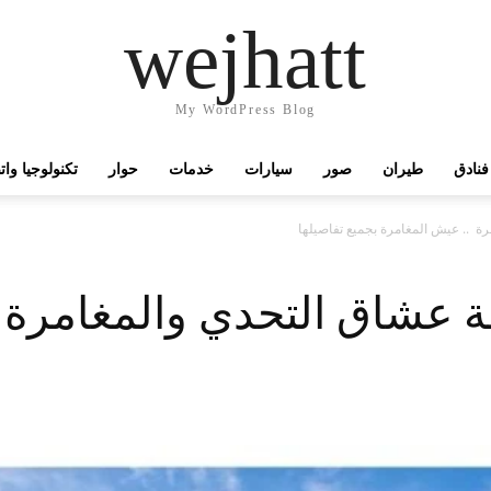
wejhatt
My WordPress Blog
فنادق
طيران
صور
سيارات
خدمات
حوار
تكنولوجيا وا
ة .. عيش المغامرة بجميع تفاصيلها
ة عشاق التحدي والمغامرة 