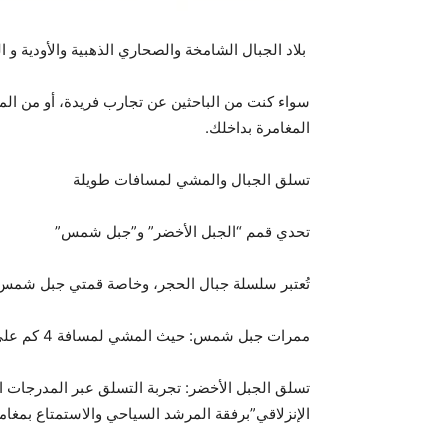
بلاد الجبال الشامخة والصحاري الذهبية والأودية و ا
سواء كنت من الباحثين عن تجارب فريدة، أو من الم
المغامرة بداخلك.
تسلق الجبال والمشي لمسافات طويلة
تحدي قمم “الجبل الأخضر” و”جبل شمس”
تُعتبر سلسلة جبال الحجر، وخاصة قمتي جبل شمس 
ممرات جبل شمس: حيث المشي لمسافة 4 كم على حافة وادي “النخر” الخلاب، حيث المناظر البانورامية للاودية المنحوتة بين الصخور، مناظر تخطف الأنفاس.
تسلق الجبل الأخضر: تجربة التسلق عبر المدرجات ال
الإنزلاقي”برفقة المرشد السياحي والاستمتاع بمغامر