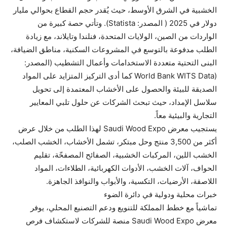
الخشبية في الشرق الأوسط، حيث يُقدر حجم القطاع بحوالي مليار
دولار في 2025 ( المصدر: Statista). وتأتي حصة كبيرة من
الواردات من الصين، الولايات المتحدة، فنلندا وتايلاند، مع زيادة
الطلب مدفوعة بالتوسع في المشروعات السكنية، مناطق الضيافة،
البنى التحتية متعددة الاستخدامات وأعمال التشطيب (المصدر:
(World Bank WITS Data كما أدى التركيز المتزايد على المواد
الصديقة للبيئة والحصول على الأخشاب المعتمدة إلى تحويل
سلاسل الإمداد، حيث تبحث الشركات عن حلول تلبي المعايير
التجارية والبيئية معاً.
يستجيب معرض Saudi Wood Expo لهذا الطلب من خلال عرض
أكثر من 3,500 منتج وحل مبتكر، تشمل الأخشاب، الخشب الصلب،
الخشب اللين، المركبات الخشبية، الصفائح المصفحّة، تقليم
الحواف، آلات الخشب، الأدوات الكهربائية، الطلاءات، المواد
اللاصقة، الأرضيات، التكسية، والأبواب والنوافذ الجاهزة.
خبرات محلية ودولية في دائرة الضوء
تماشياً مع خطط المملكة للتنويع ودعم التصنيع المحلي، يوفر
معرض Saudi Wood Expo منصة للشركات لاستكشاف فرص