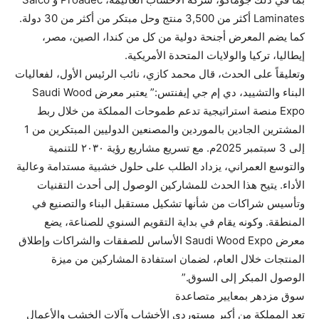
Laminates أكثر من 3,500 منتج وحل مبتكر من أكثر من 30 دولة.
كما يضم المعرض أجنحة دولية من كل من كندا، الصين، مصر،
إيطاليا، تركيا والولايات المتحدة الأمريكية.
وتعليقاً على الحدث، قال محمد كازي، نائب الرئيس الأول، لفعاليات
البناء والتشييد، دي إم جي إيفنتس:” يعتبر معرض Saudi Wood
Expo منصة استراتيجية تدعم طموحات المملكة من خلال ربط
المشترين الجادين بالموردين والمصنعين الدوليين المبتكرين من 1
إلى 3 سبتمبر 2025م. مع تسريع مشاريع رؤية ٢٠٣٠ للتنمية
والتوسع العمراني، يزداد الطلب على حلول خشبية مستدامة وعالية
الأداء. يتيح هذا الحدث للمشاركين الوصول إلى أحدث التقنيات
وتأسيس شراكات من شأنها تشكيل مستقبل البناء والتصنيع في
المنطقة. وكونه يقام في بداية التقويم السنوي للصناعة، يضع
معرض Saudi Wood Expo الأساس للصفقات والشراكات وإطلاق
المنتجات خلال العام، لضمان استفادة المشاركين من ميزة
الوصول المبكر إلى السوق.”
سوق مزدهر بمعايير متصاعدة
تعد المملكة من أكبر مستوردي الأخشاب وآلات الخشب والأعمال