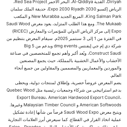
Diriyah، القدية Al-Qiddiya، البحر الأحمر Red Sea Project،
الرياض إكسبو 2030 Expo 2030 Riyadh، حديقة الملك سلمان
King Salman Park، المربع الجديد New Murabba و المكعب
The Mukaab. ومع هذا الطلب المتزايد، يعود معرض Saudi Wood
Expo إلى مركز الرياض الدولي للمؤتمرات والمعارض (RICEC)
في الفترة من 1 إلى 3 سبتمبر 2025م. سيقام المعرض بتنظيم من
شركة دي إم جي إيفنتس dmg events وبدعم من Big 5
Construct Saudi، ويُعد أكبر وأهم تجمع للمتخصصين في صناعة
الأخشاب والأعمال الخشبية بالمملكة، حيث يجمع المصنعين
والموردين والمعماريين والمصممين والمقاولين من جميع أنحاء
العالم.
يضم المعرض عروضاً حصرية، وإطلاق لمنتجات دولية، ويحظى
بدعم استراتيجي من شركاء وجمعيات رئيسية مثل Quebec Wood
Export Bureau، American Hardwood Export Council،
American Softwoods و Malaysian Timber Council وغيرها.
ويتيح معرض Saudi Wood Expo فرصاً من شأنها إعادة تشكيل
عملية اتخاذ القرار في القطاع. كما سيعرض أبرز العلامات التجارية
بما في ذلك جوماكو، شركة الأخشاب العاليمة، Proadec و Salco