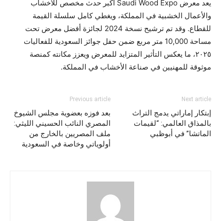
يعد معرض Saudi Wood Expo أكبر حدث مخصص للأخشاب
والأعمال الخشبية في المملكة، ويغطي كامل سلسلة القيمة
للقطاع. وقد تم ترشيح نسخة 2024 لجائزة أفضل معرض تحت
مساحة 10,000 متر مربع ضمن حفل جوائز السعودية للفعاليات
٢٠٢٥، ما يعكس التأثير المتزايد للمعرض ويعزز مكانته كمنصة
موثوقة للمهنيين في صناعة الأخشاب في المملكة.
Previous article
Next article
إبتكار إماراتي يدمج التراث
بعد فوزه بعضوية مجلس الشيوخ
بالمذاق العالمي: “لقيمات
المصري النائب الحسيني الليثي:
الماتشا” في أبوظبي
ملف المصريين بالخارج من
أولوياتي وخاصة في السعودية