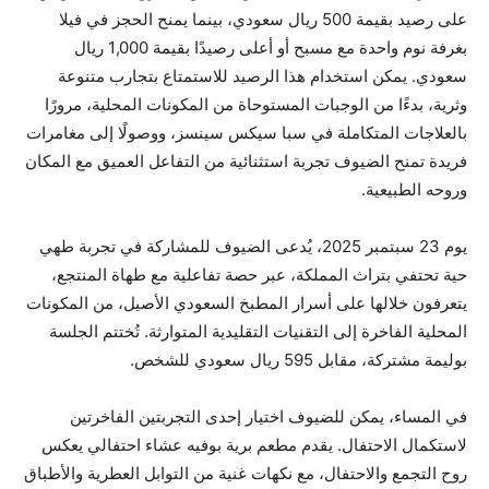
على رصيد بقيمة 500 ريال سعودي، بينما يمنح الحجز في فيلا
بغرفة نوم واحدة مع مسبح أو أعلى رصيدًا بقيمة 1,000 ريال
سعودي. يمكن استخدام هذا الرصيد للاستمتاع بتجارب متنوعة
وثرية، بدءًا من الوجبات المستوحاة من المكونات المحلية، مرورًا
بالعلاجات المتكاملة في سبا سيكس سينسز، ووصولًا إلى مغامرات
فريدة تمنح الضيوف تجربة استثنائية من التفاعل العميق مع المكان
وروحه الطبيعية.
يوم 23 سبتمبر 2025، يُدعى الضيوف للمشاركة في تجربة طهي
حية تحتفي بتراث المملكة، عبر حصة تفاعلية مع طهاة المنتجع،
يتعرفون خلالها على أسرار المطبخ السعودي الأصيل، من المكونات
المحلية الفاخرة إلى التقنيات التقليدية المتوارثة. تُختتم الجلسة
بوليمة مشتركة، مقابل 595 ريال سعودي للشخص.
في المساء، يمكن للضيوف اختيار إحدى التجربتين الفاخرتين
لاستكمال الاحتفال. يقدم مطعم برية بوفيه عشاء احتفالي يعكس
روح التجمع والاحتفال، مع نكهات غنية من التوابل العطرية والأطباق