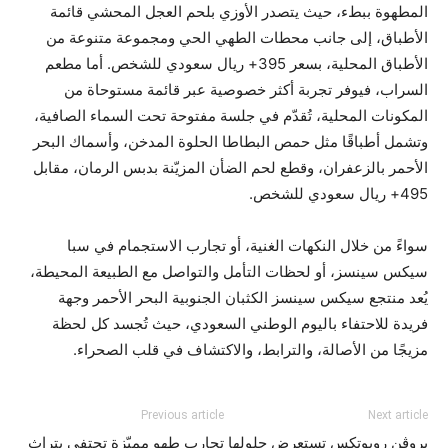
المطهوة ببطء، حيث يتصدر الأوزي بلحم العجل المحشي قائمة
الأطباق، إلى جانب محطات الطهي الحي ومجموعة متنوعة من
الأطباق المحلية، بسعر 395+ ريال سعودي للشخص. أما مطعم
السراب، فيوفر تجربة أكثر خصوصية عبر قائمة مستوحاة من
المكونات المحلية، تُقدّم في جلسة مفتوحة تحت السماء الصافية،
وتشمل أطباقًا مثل حمص البطاطا الحلوة المدخن، وأسماك البحر
الأحمر بالزعفران، وقطع لحم الضأن المزيّنة بدبس الرمان، مقابل
495+ ريال سعودي للشخص.
سواءً من خلال النكهات الغنية، أو تجارب الاستجمام في سبا
سيكس سينسز، أو لحظات التأمل والتواصل مع الطبيعة المحيطة،
يُعد منتجع سيكس سينسز الكثبان الجنوبية البحر الأحمر وجهة
فريدة للاحتفاء باليوم الوطني السعودي، حيث تُجسد كل لحظة
مزيجًا من الأصالة، والترابط، والاكتشاف في قلب الصحراء.
Previous article
Next article
بروڤن روبوتكس تستعرض حلولها
تجارب طهو مميّزة تحتفي بتراث