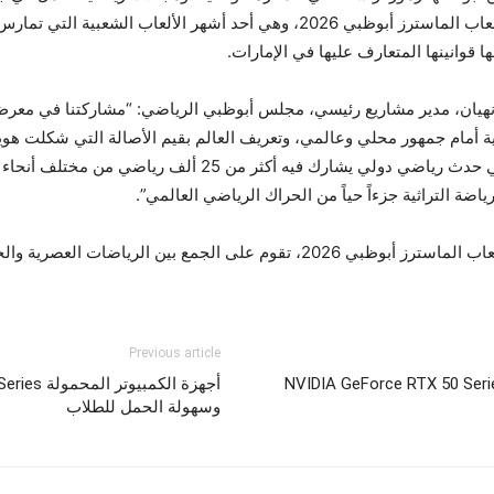
إلى قائمة الألعاب التقليدية التي ستكون جزءاً من ألعاب الماسترز أبوظبي 2026، 
ا قوانينها المتعارف عليها في الإمارات.
ية أمام جمهور محلي وعالمي، وتعريف العالم بقيم الأصالة التي شكلت هوي
المعرض، نوضح كيف نسعى لدمج هذه الرياضات في حدث رياضي دولي
ضة التراثية جزءاً حياً من الحراك الرياضي العالمي”.
وأضاف: ” وتجسِّد هذه الخطوة رؤية أشمل تتبناها ألعاب الماسترز أبوظبي 2026، تقوم
Previous article
NVIDIA GeForce RTX 50 Serie
وسهولة الحمل للطلاب