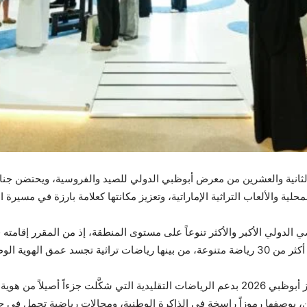
ماسترز أبوظبي 2026 في الدورة الثانية والعشرين من معرض أبوظبي الدولي للصيد والفروسية، و
لية والألعاب التراثية الإماراتية، وتعزيز مكانتها كعلامة بارزة في مسيرة ا
وتأتي هذه المشاركة انعكاساً لالتزام ألعاب الماسترز أبوظبي 2026 بدعم الرياضات التقليدية التي 
وصفها رموزاً راسخة في الذاكرة الوطنية، ومجالات رياضية تحمل في جوهرها