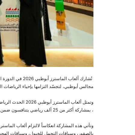
تُشارك ألعاب ال
مجالس أبوظبي، لتجسّد التزامها بإحياء الرياضات المح
، بمشاركة أكثر من 25 ألف رياضي يتنافسون ضمن أكثر من 30 رياضة متنوعة، من بينها رياضات تراثية تجسد عمق الهوية الوطنية والإرث الثقافي لدولة الإمارات.
بالصقور، وسباقات التحمل للخيول، وسباقات الهجن، ب