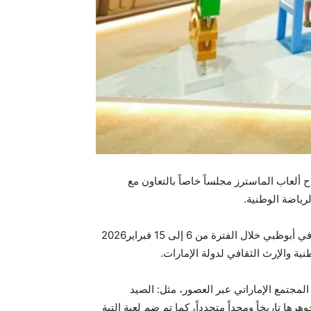
يحتضن جناح ألعاب الماسترز مجلساً خاصاً بالتعاون مع
لرياضة الوطنية.
وتمثل ألعاب الماسترز أبوظبي 2026 الحدث الرياضي الدولي الأكبر والأكثر تنوعاً على مستوى المنطقة، إذ من المقرر إقامته في أبوظبي خلال الفترة من 6 إلى 15 فبراير2026
شكَّلت جزءاً أصيلاً من هوية المجتمع الإماراتي عبر العصور، مثل: الصيد
 تاريخاً ومجداً متجدداً، كما تم ضم لعبة التبة