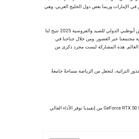
وهي أحد أشهر الألعاب الشعبية التي تمارس في الإمارات وربما بعض دول الخليج العربي. وهي
وفي هذا السياق، قال الشيخ حمدان بن سلطان آل نهيان، مدير مشاريع رئيسي، مجلس أبوظبي الرياضي: “مشاركتنا في معرض أبوظبي الدولي للصيد والفروسية 2025 تتيح لنا
ة مجتمعنا عبر العصور. ومن خلال جناحنا في
 يشارك فيه أكثر من 25 ألف رياضي من مختلف أنحاء العالم. هذه المشاركة ليست مجرد ذكرى من
 على الجمع بين الرياضات العصرية والجذور التراثية، لتجعل من الرياضة مساحةً جامعةً
أجهزة الكمبيوتر المحمولة GeForce RTX 50 Series من إنفيديا توفر الأداء العالي