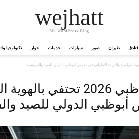
wejhatt
My WordPress Blog
فنادق
طيران
صور
سيارات
خدمات
حوار
تكنولوجيا وا
ألعاب الماسترز أبوظبي 2026 تحت
 أبوظبي الدولي للصيد وال