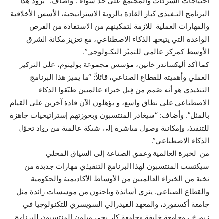
احتياجات الشركات والمجتمع على حد سواء”. وأضاف: “يُزود هذا
البرنامج التنفيذي كبار القادة بالرؤية الاستراتيجية، الأسس الأخلاقية
والمهارات العملية اللازمة لتمكينهم من الاستفادة من الفرص
الواعدة التي يتيحها الذكاء الاصطناعي، مع تعزيز مكانة الشرق
الأوسط كمركز عالمي للتميّز التكنولوجي”.
كما أكد أليكساندر خانين، مؤسس مجموعة بولينوم، على التركيز
العملي وأهميته للقطاع الصناعي، قائلاً: “ما يميز هذا البرنامج
التنفيذي هو أنه صُمم من قِبل خبراء عالميين طبّقوا الذكاء
الاصطناعي على نطاق واسع، و يؤهلون الآن قادة آخرين على القيام
بالمثل”. وأضاف: “سيغادر المنتسبون وبحوزتهم إستراتيجيات جاهزة
للتنفيذ، وإمكانية وصول مباشرة إلى شبكة عالمية من رواد تحوّل
الذكاء الاصطناعي”.
من الخبرة العالمية وعمق الصناعة إلى السياق المحلي
سيكتسب المنتسبون لهذا البرنامج التنفيذي مهارات جديدة من
نخبة من الخبراء العالميين من الأوساط الأكاديمية والحكومية
والقطاع الصناعي. يثري أساتذة وباحثون من مؤسسات رائدة مثل
جامعة أكسفورد، والمعهد الفيدرالي السويسري للتكنولوجيا في
زيورخ ، وجامعة خليفة وجامعة كارنيجي ميلون المنتسبون للبرنامج