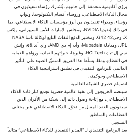
برؤى أكاديمية متعمقة. إلى جانبهم، يُشارك رؤساء تنفيذيون في
مجال الذكاء الاصطناعي، ورؤساء أقسام التكنولوجيا، ونواب
رؤساء، ومدراء تنفيذيون من أبرز مؤسسات الذكاء الاصطناعي، بما
في ذلك إنفيديا NVIDIA، ومجلس الإمارات للأمن السيبراني، وإكس
X، وجي42 G42، ومختبر الدفع النفاث التابع لوكالة ناسا NASA
JPL، ومبادلة Mubadala، وأيه إم دي AMD، وإي آند &e، وإتش
سي إل تيك HCLTech، وغيرها، خبراتهم القيادية ورؤاهم العملية
في القطاع. ومعًا، يسلّط هذا الفريق المتميّز الضوء على التأثير
العالمي للبرنامج التنفيدي في تطبيق استراتيجية الذكاء
الاصطناعي وحوكمته.
انضمام حصري للشبكة العالمية
سينضم الخريجون إلى نخبة عالمية حصرية تجمع كبار قادة الذكاء
الاصطناعي، مع إتاحة وصول دائم إلى شبكة من الأقران الذين
سيقودون العقد المقبل من تحوّل الذكاء الاصطناعي عبر مختلف
القطاعات والمناطق.
التسجيل
يعد البرنامج التنفيذي لـ “المدير التنفيذي للذكاء الاصطناعي” مثالياً