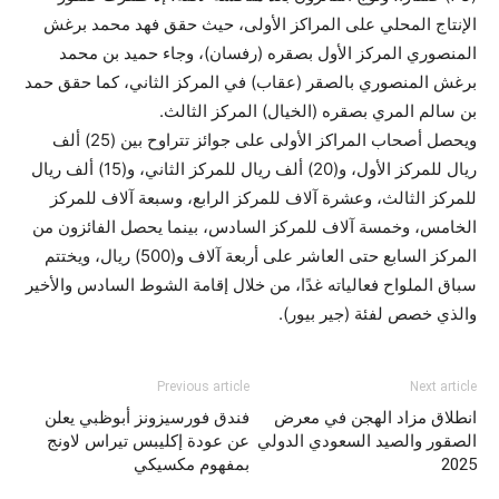
الإنتاج المحلي على المراكز الأولى، حيث حقق فهد محمد برغش
المنصوري المركز الأول بصقره (رفسان)، وجاء حميد بن محمد
برغش المنصوري بالصقر (عقاب) في المركز الثاني، كما حقق حمد
بن سالم المري بصقره (الخيال) المركز الثالث.
ويحصل أصحاب المراكز الأولى على جوائز تتراوح بين (25) ألف
ريال للمركز الأول، و(20) ألف ريال للمركز الثاني، و(15) ألف ريال
للمركز الثالث، وعشرة آلاف للمركز الرابع، وسبعة آلاف للمركز
الخامس، وخمسة آلاف للمركز السادس، بينما يحصل الفائزون من
المركز السابع حتى العاشر على أربعة آلاف و(500) ريال، ويختتم
سباق الملواح فعالياته غدًا، من خلال إقامة الشوط السادس والأخير
والذي خصص لفئة (جير بيور).
Previous article
Next article
انطلاق مزاد الهجن في معرض
فندق فورسيزونز أبوظبي يعلن
الصقور والصيد السعودي الدولي
عن عودة إكليبس تيراس لاونج
2025
بمفهوم مكسيكي