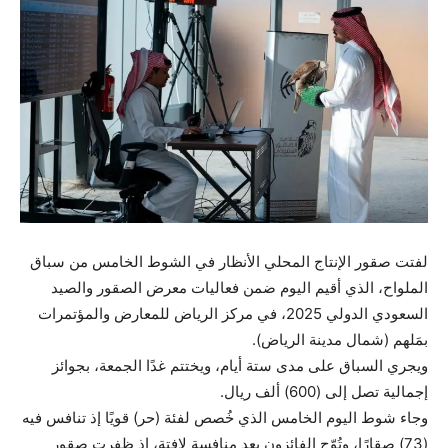
لفتت صقور الإنتاج المحلي الأنظار في الشوط الخامس من سباق
الملواح، الذي أقيم اليوم ضمن فعاليات معرض الصقور والصيد
السعودي الدولي 2025، في مركز الرياض للمعارض والمؤتمرات
بمَلهم (شمال مدينة الرياض).
ويجري السباق على مدى ستة أيام، ويختتم غدًا الجمعة، بجوائز
إجمالية تصل إلى (600) ألف ريال.
وجاء شوط اليوم الخامس الذي خُصص لفئة (حر) قويًا إذ تنافس فيه
(73) صقارًا، وتُوّج الفائزون بعد منافسة لافتة، إذ ظفرت صقور