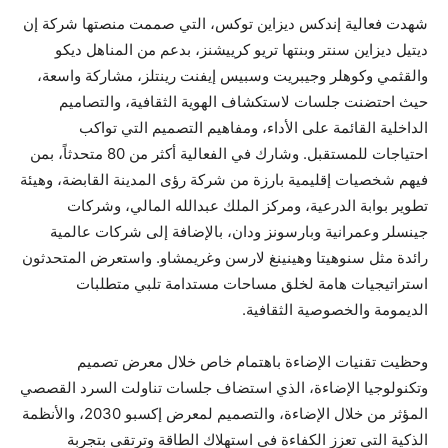
شهدت فعالية إندكس ديزاين توكس، التي صممت منصتها شركة إن
ديتيل ديزاين سنتر وبنتها تريو كرييشنز، بدعم من المناهل ديكو
والقثمي وكوهلر وجيبريت وسبيس إيفنت رينتلز، مشاركة واسعة،
حيث احتضنت جلسات لاستكشاف الهوية الثقافية، والتصاميم
الداخلية القائمة على الأداء، ومفاهيم التصميم التي تواكب
احتياجات للمستقبل. وشارك في الفعالية أكثر من 80 متحدثاً، بمن
فيهم شخصيات إقليمية بارزة من شركة رؤى المدينة القابضة، وهيئة
تطوير بوابة الدرعية، ومركز الملك عبدالله المالي، وشركات
جينسلر وعمرانية وبارسونز ودان، بالإضافة إلى شركات عالمية
رائدة مثل سنوهيتا وهينينغ لارسن وغريمشاو. واستعرض المتحدثون
استراتيجيات هامة لخلق مساحات مستدامة تلبي متطلبات
الديمومة والخصوصية الثقافية.
وحظيت تقنيات الإضاءة باهتمام خاص خلال معرض تصميم
وتكنولوجيا الإضاءة، الذي استضاف جلسات تناولت السرد القصصي
المؤثر من خلال الإضاءة، والتصميم لمعرض إكسبو 2030، والأنظمة
الذكية التي تعزز الكفاءة في استهلاك الطاقة وترتقي بتجربة