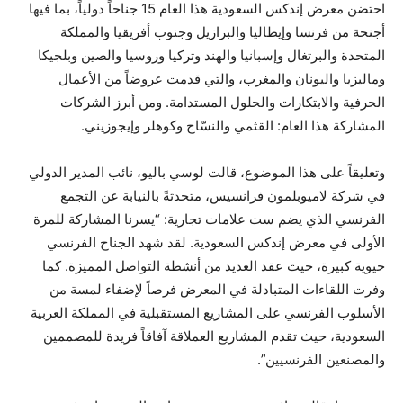
احتضن معرض إندكس السعودية هذا العام 15 جناحاً دولياً، بما فيها
أجنحة من فرنسا وإيطاليا والبرازيل وجنوب أفريقيا والمملكة
المتحدة والبرتغال وإسبانيا والهند وتركيا وروسيا والصين وبلجيكا
وماليزيا واليونان والمغرب، والتي قدمت عروضاً من الأعمال
الحرفية والابتكارات والحلول المستدامة. ومن أبرز الشركات
المشاركة هذا العام: القثمي والنسّاج وكوهلر وإيجوزيني.
وتعليقاً على هذا الموضوع، قالت لوسي باليو، نائب المدير الدولي
في شركة لاميوبلمون فرانسيس، متحدثةً بالنيابة عن التجمع
الفرنسي الذي يضم ست علامات تجارية: “يسرنا المشاركة للمرة
الأولى في معرض إندكس السعودية. لقد شهد الجناح الفرنسي
حيوية كبيرة، حيث عقد العديد من أنشطة التواصل المميزة. كما
وفرت اللقاءات المتبادلة في المعرض فرصاً لإضفاء لمسة من
الأسلوب الفرنسي على المشاريع المستقبلية في المملكة العربية
السعودية، حيث تقدم المشاريع العملاقة آفاقاً فريدة للمصممين
والمصنعين الفرنسيين”.