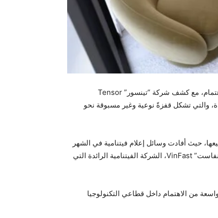
شهدت نسخة هذا العام من معرض “جيتكس جلوبال” واحدة من أبرز الفعاليات وأكثرها جذباً للاهتمام، مع كشف شركة “تينسور” Tensor
لسيارة الكهربائية بالكامل والذاتية القيادة، والتي تشكل قفزةً نوعية وغير مسبوقة نحو
يعها، حيث أفادت وسائل إعلام فيتنامية في الشهر
الفائت أنّ سيارة “روبوكـار”- أوّل سيارة كهربائية ذاتية القيادة في العالم تُطرح للبيع أمام الجمهور— تتولّى تصنيعها شركة “فينفاست” VinFast، الشركة الفيتنامية الرائدة التي
اسعة من الاهتمام داخل قطاعي التكنولوجيا