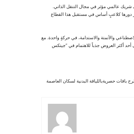
ى شريك عالمي مؤثر في مجال التنقل الذاتي.
عزز دورها كلاعبٍ أساس في مستقبل هذا القطاع
تقاطع المثمر بين الذكاء الاصطناعي والأتمتة والاستدامة، في حركةٍ واحدة. مع
اف بعداً مثيراً من الغموض والتشويق إلى أحد أكثر العروض جذباً للاهتمام في “جيتكس
 باقات حصريةباللياقة البدنية لسكان العاصمة