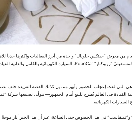
المتخصصة في تقنيات التنقل الذاتي، عن نموذجها المستقبليّ “روبوكـار” RoboCar، ا
تية هي التي لفت إعجاب الحضور وأبهرتهم، بل كذلك القصة الفريدة خلف تصن
ع السيارات الكهربائية.
 و”فينفاست” في هذا الخصوص حتى الساعة، غير أن هذا الخبر أثار موجةً و