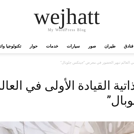
wejhatt
My WordPress Blog
فنادق
طيران
صور
سيارات
خدمات
حوار
تكنولوجيا وا
لى في العالم تبهر الحضور في معرض “جيتكس جلوبال”
ذاتية القيادة الأولى في الع
بال”