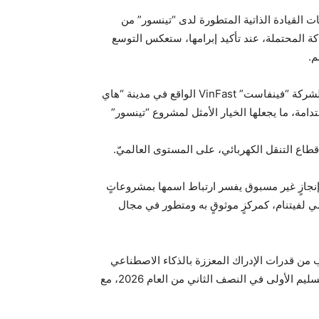
ت القيادة الذاتية المتطورة لدى “تينسور” من
كة المحتملة، عند تأكيد إبرامها، ستعكس التوسع
م.
يعتبر محللون في قطاع السيارات الكهربائية أنه- في حال صحت التقارير- قد تتم عملية الإنتاج في المجمّع الصناعي المتطور لشركة “فينفاست” VinFast الواقع في مدينة “هاي
دامة، ما يجعلها الخيار الأمثل لمشروع “تينسور”
قطاع التنقل الكهربائي، على المستوى العالميّ.
د نجحت فعلاً في تسليم أكثر من 100,000 سيارة كهربائية خلال الأرباع الثلاثة الأولى من العام 2025، في إنجازٍ غير مسبوق يفسر ارتباط اسمها بمشروعاتٍ
امي التقدير العالمي لفيتنام، كمركزٍ موثوقٍ به ومتطور في مجال
ب من قدرات الإدراك المعززة بالذكاء الاصطناعي
وخوارزميات القيادة التكيفية والتصميم الذي يضع سائقها في قلب تجربةٍ لم يسبق لها مثيل. وتتوقع التقارير أن تبدأ عمليات التسليم الأولى في النصف الثاني من العام 2026، مع