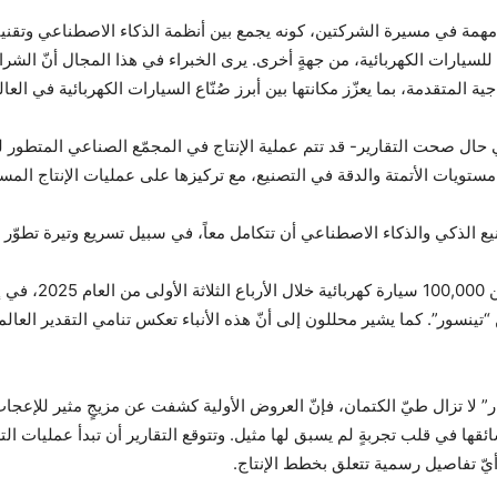
 مهمة في مسيرة الشركتين، كونه يجمع بين أنظمة الذكاء الاصطناعي وتقنيا
سيارات الكهربائية، من جهةٍ أخرى. يرى الخبراء في هذا المجال أنّ الشرا
ية المتقدمة، بما يعزّز مكانتها بين أبرز صُنّاع السيارات الكهربائية في العال
مستويات الأتمتة والدقة في التصنيع، مع تركيزها على عمليات الإنتاج المست
يع الذكي والذكاء الاصطناعي أن تتكامل معاً، في سبيل تسريع وتيرة تطوّر 
وكانت “فينفاست” ق
 ومبتكرة، مثل سيارة “روبوكـار” RoboCar من “تينسور”. كما يشير محللون إلى أنّ هذه الأنباء تعكس تن
ر” لا تزال طيّ الكتمان، فإنّ العروض الأولية كشفت عن مزيجٍ مثير للإعجا
أيّ تفاصيل رسمية تتعلق بخطط الإنتاج.