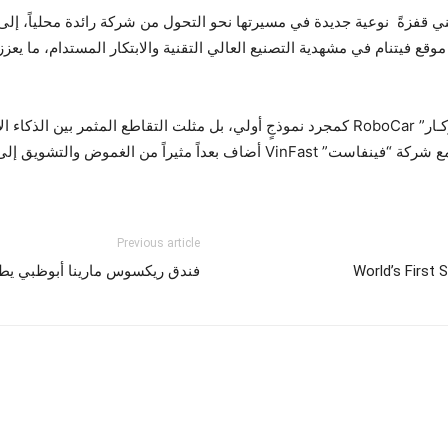
ي قفزةً نوعية جديدة في مسيرتها نحو التحول من شركة رائدة محلياً، إل
وقع فيتنام في مشهدية التصنيع العالي التقنية والابتكار المستدام، ما ي
في معرض “جيتكس جلوباي” لم تحضر سيارة “روبوكـار” RoboCar كمجرد نموذجٍ أولي، بل مثلت ال
أنّ التفاصيل الرسمية لا تزال محدودة، فإنّ تعاونها مع شركة “فينفاست” VinFast أض
Previous article
World’s First 
فندق ريكسوس مارينا أبوظبي يطرح