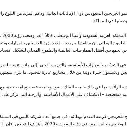
و الخريجين السعوديين ذوي الإمكانات العالية، ودعم المزيد من التنوع و
صمتها في المملكة.
صرح ب
لطموح الوطني. إن برنامج الخريجين الجدد يزود الخريجين بالمهارات ويتيح
 نحن نجمع بين أفضل الممارسات العالمية والطموح المحلي لتشكيل اقتصاد 
في الشركة، والمهارات الأساسية، والتدريب الفني، إلى جانب تنمية القدرات
ويكتسبون خبرة دولية من خلال مشاريع عابرة للحدود، ما يثري منظورهم
ية الرائدة، بما في ذلك جامعة الملك سعود وجامعة عفت وجامعة جدة، مع 
ية متخصصة – الانكشاف على الأعمال الأساسية، والرحلة التي تركز على العم
تاح للخريجين فرصة التقدم لوظائف في جميع أنحاء شركة تاليس في المملكة 
الانكشاف على التقنيات المتطورة، وتسريع التطوير الوظيفي، وا