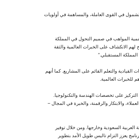
الشمول في القوى العاملة، والمساهمة في أولويات
رنارد رو، الرئيس التنفيذي لشركة تاليس في المملكة العربية السعودية وآسيا الوسطى، قائلاً: “لقد وضعت رؤية 2030 تنمية المواهب في صميم التحول في المملكة
 لهم الانكشاف على الخبرات العالمية والثقة
المملكة المستقبلي.”
 القيادية والتعلم القائم على المشاريع. كما أنهم
 للخبرات العالمية.
التركيز على تخصصات الهندسة والتكنولوجيا.
لاء، والابتكار والرقمنة، والخبرة في المجال –
العربية السعودية وخارجها. ومن خلال توفير
لمساهمة في رؤية السعودية 2030 وأهداف التوطين، فإن البرنامج يعزز التزام تاليس طويل الأمد بتطوير