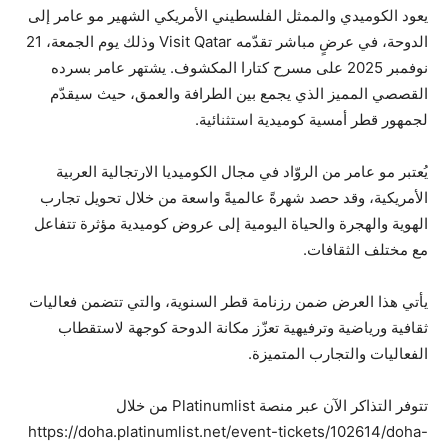
يعود الكوميدي والممثل الفلسطيني الأمريكي الشهير مو عامر إلى
الدوحة، في عرضٍ مباشر تقدّمه Visit Qatar وذلك يوم الجمعة، 21
نوفمبر 2025 على مسرح كتارا المكشوف. يشتهر عامر بسرده
القصصي المميز الذي يجمع بين الطرافة والعمق، حيث سيقدّم
لجمهور قطر أمسية كوميدية استثنائية.
يُعتبر مو عامر من الروّاد في مجال الكوميديا الارتجالية العربية
الأمريكية، وقد حصد شهرةً عالميةً واسعة من خلال تحويل تجارب
الهوية والهجرة والحياة اليومية إلى عروض كوميدية مؤثرة تتفاعل
مع مختلف الثقافات.
يأتي هذا العرض ضمن رزنامة قطر السنوية، والتي تتضمن فعاليات
ثقافية ورياضية وترفيهية تعزّز مكانة الدوحة كوجهة لاستقطاب
الفعاليات والتجارب المتميزة.
تتوفر التذاكر الآن عبر منصة Platinumlist من خلال
https://doha.platinumlist.net/event-tickets/102614/doha-