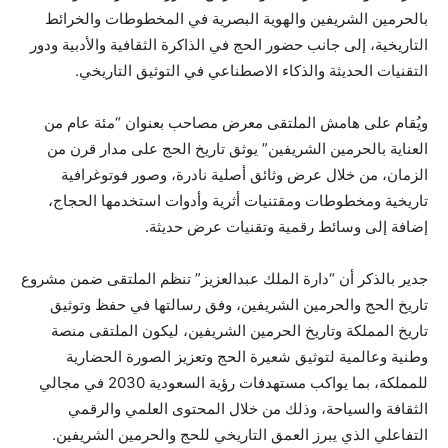
بالحرمين الشريفين والهوية البصرية في المخطوطات والخرائط
التاريخية، إلى جانب حضور الحج في الذاكرة الثقافية والأدبية ودور
التقنيات الحديثة والذكاء الاصطناعي في التوثيق التاريخي.
ويُقام على هامش الملتقى معرض مصاحب بعنوان “مئة عام من
العناية بالحرمين الشريفين” يوثق تاريخ الحج على مدار قرن من
الزمان، من خلال عرض وثائق أصلية نادرة، وصور فوتوغرافية
تاريخية ومخطوطات ومقتنيات أثرية وأدوات استخدمها الحجاج،
إضافة إلى وسائط رقمية وتقنيات عرض حديثة.
جدير بالذكر أن “دارة الملك عبدالعزيز” تنظم الملتقى ضمن مشروع
تاريخ الحج والحرمين الشريفين، وفق رسالتها في حفظ وتوثيق
تاريخ المملكة وتاريخ الحرمين الشريفين، ليكون الملتقى منصة
وطنية وعالمية لتوثيق شعيرة الحج وتعزيز الصورة الحضارية
للمملكة، بما يواكب مستهدفات رؤية السعودية 2030 في مجالي
الثقافة والسياحة، وذلك من خلال المحتوى العلمي والرقمي
التفاعلي الذي يبرز العمق التاريخي للحج والحرمين الشريفين.