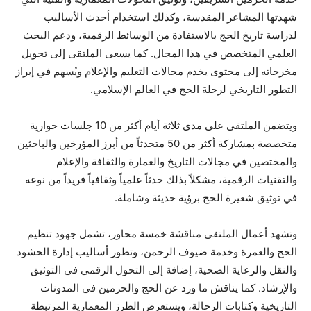
شهدتها المشاعر المقدسة، وكذلك استخدام أحدث الأساليب
لدراسة تاريخ الحج بالاستفادة من الوسائط الرقمية، ودعم البحث
العلمي المتخصص في هذا المجال. كما يسعى الملتقى إلى تحويل
مخرجاته إلى محتوى يخدم مجالات التعليم والإعلام ويُسهم في إبراز
التطور التاريخي لرحلة الحج في العالم الإسلامي.
ويتضمن الملتقى على مدى ثلاثة أيام أكثر من 10 جلسات حوارية
متخصصة بمشاركة أكثر من 50 متحدثاً من أبرز المؤرخين والباحثين
والمختصين في مجالات التاريخ والعمارة والثقافة والإعلام
والتقنيات الرقمية، مشكلاً بذلك حدثاً علمياً وثقافياً فريداً من نوعه
في توثيق شعيرة الحج برؤية حديثة وشاملة.
وتشهد أعمال الملتقى مناقشة خمسة محاور، تشمل جهود تنظيم
الحج والعمرة وخدمة ضيوف الرحمن، وتطور أساليب إدارة الحشود
والنقل والرعاية الصحية، إضافة إلى التحول الرقمي في التوثيق
والإرشاد. كما يناقش ما ورد عن الحج والحرمين في المدونات
التاريخية وكتابات الرحالة، ويستعرض الطرز المعمارية المرتبطة