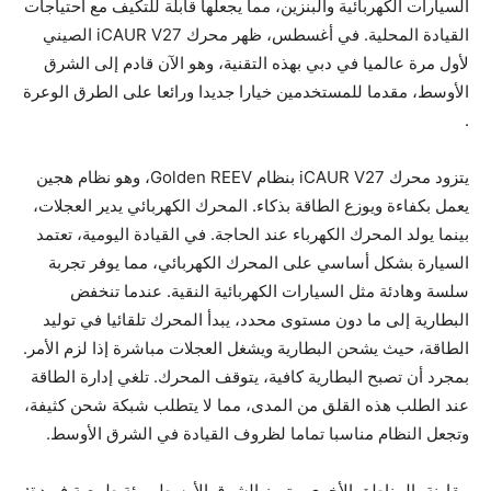
السيارات الكهربائية والبنزين، مما يجعلها قابلة للتكيف مع احتياجات
القيادة المحلية. في أغسطس، ظهر محرك iCAUR V27 الصيني
لأول مرة عالميا في دبي بهذه التقنية، وهو الآن قادم إلى الشرق
الأوسط، مقدما للمستخدمين خيارا جديدا ورائعا على الطرق الوعرة
.
يتزود محرك iCAUR V27 بنظام Golden REEV، وهو نظام هجين
يعمل بكفاءة ويوزع الطاقة بذكاء. المحرك الكهربائي يدير العجلات،
بينما يولد المحرك الكهرباء عند الحاجة. في القيادة اليومية، تعتمد
السيارة بشكل أساسي على المحرك الكهربائي، مما يوفر تجربة
سلسة وهادئة مثل السيارات الكهربائية النقية. عندما تنخفض
البطارية إلى ما دون مستوى محدد، يبدأ المحرك تلقائيا في توليد
الطاقة، حيث يشحن البطارية ويشغل العجلات مباشرة إذا لزم الأمر.
بمجرد أن تصبح البطارية كافية، يتوقف المحرك. تلغي إدارة الطاقة
عند الطلب هذه القلق من المدى، مما لا يتطلب شبكة شحن كثيفة،
وتجعل النظام مناسبا تماما لظروف القيادة في الشرق الأوسط.
مقارنة بالمناطق الأخرى، يتميز الشرق الأوسط ببيئة طبيعية فريدة: