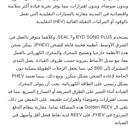
وبدون ضوضاء، وبدون اهتزازات، مما يوفر تجربة قيادة أكثر سلاسة
واقتصادية في المدينة مقارنة بالسيارات التقليدية التي تعمل
بالوقود أو المركبات الثقيلة العالية (HEV) التقليدية.
يستخدم BYD SONG PLUS وSEAL 7، وكلاهما متوفر بالفعل في
الشرق الأوسط، أنظمة هجينة قابلة للشحن (PHEV). يمكن شحن
هذه الأنظمة خارجيا وتسمح للمحرك والمحرك الكهربائي بالعمل
معا، مع تبديل الأنماط بمرونة حسب ظروف القيادة. يصل المدى
المشترك إلى 890 كم، مما يجعل الرحلات الطويلة ممكنة دون
الحاجة لإعادة الشحن بشكل متكرر. ومع ذلك، بينما تعتمد PHEV
بشكل رئيسي على الطاقة الكهربائية، يجب أن يتولى المحرك
القيادة أثناء السير على الطرق السريعة أو التسارع السريع، مما قد
يسبب اهتزازات وضوضاء واهتزازات طفيفة. على النقيض من ذلك،
يلغي ال Golden REEV هذه المشكلة تماما. مقارنة بنظام الدفع
المزدوج في PHEV، فإن REEV لديه نقاط فشل أقل وأسهل في
الصيانة.