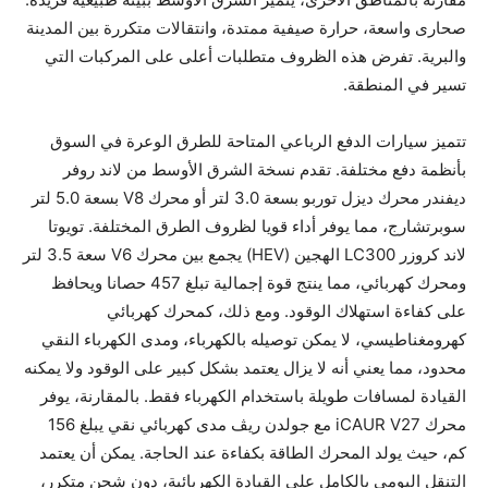
صحارى واسعة، حرارة صيفية ممتدة، وانتقالات متكررة بين المدينة
والبرية. تفرض هذه الظروف متطلبات أعلى على المركبات التي
تسير في المنطقة.
تتميز سيارات الدفع الرباعي المتاحة للطرق الوعرة في السوق
بأنظمة دفع مختلفة. تقدم نسخة الشرق الأوسط من لاند روفر
ديفندر محرك ديزل توربو بسعة 3.0 لتر أو محرك V8 بسعة 5.0 لتر
سوبرتشارج، مما يوفر أداء قويا لظروف الطرق المختلفة. تويوتا
لاند كروزر LC300 الهجين (HEV) يجمع بين محرك V6 سعة 3.5 لتر
ومحرك كهربائي، مما ينتج قوة إجمالية تبلغ 457 حصانا ويحافظ
على كفاءة استهلاك الوقود. ومع ذلك، كمحرك كهربائي
كهرومغناطيسي، لا يمكن توصيله بالكهرباء، ومدى الكهرباء النقي
محدود، مما يعني أنه لا يزال يعتمد بشكل كبير على الوقود ولا يمكنه
القيادة لمسافات طويلة باستخدام الكهرباء فقط. بالمقارنة، يوفر
محرك iCAUR V27 مع جولدن ريڤ مدى كهربائي نقي يبلغ 156
كم، حيث يولد المحرك الطاقة بكفاءة عند الحاجة. يمكن أن يعتمد
التنقل اليومي بالكامل على القيادة الكهربائية، دون شحن متكرر،