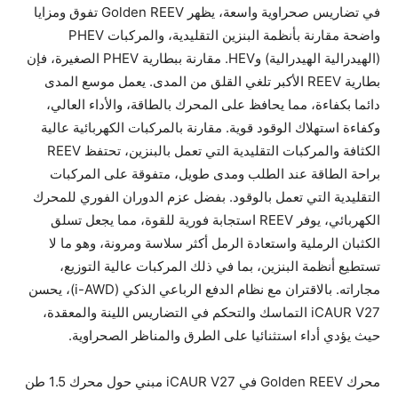
في تضاريس صحراوية واسعة، يظهر Golden REEV تفوق ومزايا
واضحة مقارنة بأنظمة البنزين التقليدية، والمركبات PHEV
(الهيدرالية الهيدرالية) وHEV. مقارنة ببطارية PHEV الصغيرة، فإن
بطارية REEV الأكبر تلغي القلق من المدى. يعمل موسع المدى
دائما بكفاءة، مما يحافظ على المحرك بالطاقة، والأداء العالي،
وكفاءة استهلاك الوقود قوية. مقارنة بالمركبات الكهربائية عالية
الكثافة والمركبات التقليدية التي تعمل بالبنزين، تحتفظ REEV
براحة الطاقة عند الطلب ومدى طويل، متفوقة على المركبات
التقليدية التي تعمل بالوقود. بفضل عزم الدوران الفوري للمحرك
الكهربائي، يوفر REEV استجابة فورية للقوة، مما يجعل تسلق
الكثبان الرملية واستعادة الرمل أكثر سلاسة ومرونة، وهو ما لا
تستطيع أنظمة البنزين، بما في ذلك المركبات عالية التوزيع،
مجاراته. بالاقتران مع نظام الدفع الرباعي الذكي (i-AWD)، يحسن
iCAUR V27 التماسك والتحكم في التضاريس اللينة والمعقدة،
حيث يؤدي أداء استثنائيا على الطرق والمناظر الصحراوية.
محرك Golden REEV في iCAUR V27 مبني حول محرك 1.5 طن