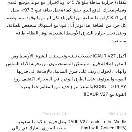
بكفاءة حرارية مذهلة تبلغ 45.79٪. وبالاقتران مع مولد موسع المدى
ونظام محرك الدفع الذي حقق كفاءة نقل طاقة تبلغ 97.3٪، يصل
إلى 3.71 كيلوواط ساعة من الكهرباء لكل لتر من الوقود، مما يعظم
كل جزء من الطاقة. هذا يوفر أداء قويا مع استهلاك منخفض للطاقة،
وحتى تحت حرارة الشرق الأوسط الشديدة، يوفر النظام طاقة
مستقرة.
أكمل iCAUR V27 تعديلات تقنية وتحسينات للشرق الأوسط ومن
المقرر إطلاقه قريبا. سيتمكن المستخدمون من تجربة الأداء السلس
والهادئ لجولدن ريڤ على طرق المدينة، بالإضافة إلى قدرتها
القوية والموثوقة على الطرق الوعرة في الصحراء. اكتشف روح
BORN TO PLAY واستعد لنوع جديد من المغامرات الوعرة
القوية مع iCAUR V27!
Previous article
Next article
iCAUR V27 Lands in the Middle
بطل فريق هنكوك السعودية
East with Golden REEV,
سعيد الموري يشارك في رالي