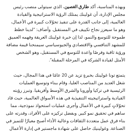
وبهذه المناسبة، أكد
طارق الغصين
، الذي سيتولى منصب رئيس
مجلس الإدارة، أن غولينك يمتلك الرؤية الاستراتيجية والقيادة
العالمية، إلى جانب القدرة على تنفيذ تحوّلات كبيرة في الأعمال،
وهو ما سيعزز نجاح تكييف في المستقبل. وأضاف: “لدينا خطط
طموحة للتوسع والنمو، لذا إن خبرة غولينك العريقة وفهمه العميق
للمشهد التنافسي والاقتصادي والجيوسياسي سيمنحنا قيمة مضافة
ورؤية ثاقبة وفرصًا واعدة للتوسع في المستقبل، وهو الشخص
الأمثل لقيادة الشركة في المرحلة المقبلة”.
يتمتع تونا غولينك بخبرةٍ تزيد عن 20 عامًا في هذا المجال، حيث
شغل العديد من المناصب العليا، وقام ببناء وتوسيع العمليات
الرئيسية في تركيا وأوروبا والشرق الأوسط وأفريقيا. وتبرز رؤيته
القيادية واستراتيجيته التنفيذية في هذه الأسواق العالمية، حيث قاد
تحوّلاتٍ كبيرة في الأعمال وأجرى عمليات استحواذ نموذجية، مما
ساهم في تحقيق نمو كبير. وبفضل تركيزه على الأفراد، وقدرته على
بناء فرق عمل متعددة الثقافات وعالية الأداء أصبح معيارًا للتميز في
الصناعة. وغولينيك حاصل على شهادة ماجستير في إدارة الأعمال