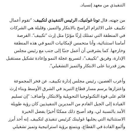
التنفيذي من معهد إنسياد.
من جهته، قال
تونا غولنيك، الرئيس التنفيذي لتكييف
: “تقوم أعمال
تكييف على الالتزام الراسخ بالابتكار والتميز، وقليلة هي الشركات
في المنطقة التي تمتلك إرثًا مؤثرًا مثل إرث “تكييف”. الفرصة
أمامنا استثنائية، وأنا متحمس لإمكانيات النمو في هذه المنطقة
وخارجها. كما يشرفني أن أعمل جنبًا إلى جنب مع رئيس مجلس
الإدارة، وفريق “تكييف”، لتسريع عجلة النمو وإعادة تشكيل مستقبل
يعزز قدرتنا على الابتكار والتميز التشغيلي”.
وأعرب الغصين، رئيس مجلس إدارة تكييف، عن فخر المجموعة
واعتزازها برسم مسار قطاع التبريد في الشرق الأوسط وبناء إرث
قائم على قوة التكنولوجيا التحويلية والابتكار. وأضاف: “إن تسليم
القيادة إلى الجيل القادم من المديرين التنفيذيين كان رؤية طويلة
الأمد بالنسبة لي، وقد أصبح ذلك ممكنًا أخيرًا بفضل الخبرة
الاستثنائية التي يجلبها غولينك كرئيس تنفيذي لتكييف. إنه أحد أبرز
وألمع القادة في القطاع، ويتمتع برؤية استراتيجية وتميز تشغيلي