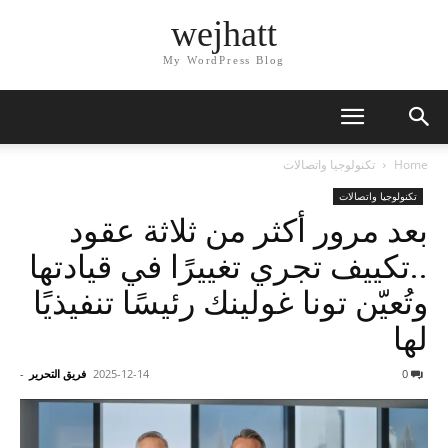
wejhatt
My WordPress Blog
Home
تكنولوجيا واتصالات
تكنولوجيا واتصالات
بعد مرور أكثر من ثلاثة عقود
..تكييف تجري تغييرًا في قيادتها
وتُعيّن تونا غولينك رئيسًا تنفيذيًا
لها
0
2025-12-14
فريق التحرير
-