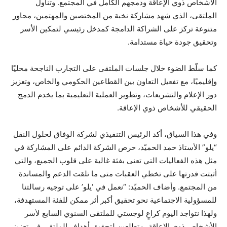
الأشخاص ذوي الإعاقة ودمجهم الكامل في المجتمع. وتناول
الملتقى، الذي شهد مشاركة نخبة من المختصين والمهتمين، محاور
متنوعة تركز على الشراكة الدامجة كمدخل رئيسي لتمكين الأسر
وتحقيق جودة حياة مستدامة.
كما سلّط الضوء خلال جلسات الملتقى على التجارب الناجحة محليًا
وإقليميًا، مع تفعيل التعاون بين القطاعين الحكومي والخاص، وتعزيز
دور الإعلام والتشريعات، وتطوير العملية التعليمية بما يخدم الدمج
الحقيقي للأشخاص ذوي الإعاقة.
وفي هذا السياق، أكد الرئيس التنفيذي لشركة الوفاق لحلول النقل
“يلو” الأستاذ حمد الحميّد، حرص الشركة الدائم على المشاركة في
مثل هذه الفعاليات التي تعنى بفئة غالية على قلوب الجميع، والتي
أثبتت قدرتها على تخطي العقبات متى ما تلقت الدعم والمساندة
من المجتمع. وأضاف الحميّد: “نعمل في ‘يلو’ على توجيه رسالتنا
للمسؤولية الاجتماعية نحو تحقيق أكبر أثر ممكن للفئة المستهدفة،
ولهذا نتواجد اليوم كراعٍ لوجستي للملتقى السنوي السابع لأسر
الأشخاص ذوي الإعاقة، متطلعين لتحقيق أهداف الملتقى في تعزيز