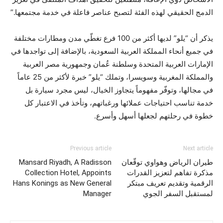
الدمج الحقيقي لهذه الفئة لتصبح عناصر فاعلة في خدمة مجتمعها.”
يذكر أن “يلو” لديها أكثر من 100 فرع تغطّي مدن ومطارات مختلفة
في جميع أنحاء المملكة العربية السعودية، بالإضافة إلى تواجدها في
الإمارات العربية المتحدة وسلطنة عُمان وجمهورية مصر العربية
والمملكة المغربية وسويسرا، وتملك “يلو” خبرة لأكثر من 25 عاماً
في مجالها، وتوفّر مفهوماً يتجاوز الخيال، ليس مجرد سيارة بل
خدمة تناسب احتياجات عملائها ورغباتهم، وتأخذ في الاعتبار كل
خطوة في رحلتهم لجعلها أسهل وأسرع.
Previous article
Next article
طيران الرياض وهواوي توقّعان
Mansard Riyadh, A Radisson
مذكرة تفاهم لتعزيز القدرات
Collection Hotel, Appoints
الرقمية وتقديم تعريف مبتكر
Hans Konings as New General
لمستقبل السفر الجوي
Manager